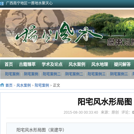
广西南宁地区一葬地水聚天心
广西巴马一龙穴形局
杨公风水--山形之贵人拱手
2010年9月在广西容县为李喜中的亲戚找到的龙穴图
2023年3月18日广东电白地区一眼相中“猛虎下山”形
2011年4月底在江西丰城地区一农村里断验老阳宅风水吉凶（二）
2011年5月初应福建晋江东家邀请堪察调整阳宅风水布局
2011年5月底应广西玉林地区东家邀请断验堪察阳宅风水
2011年应广西巴马东家邀请堪察断验阳宅风水吉凶
《葬 书》注 解
首页
古籍臻萃
学术及论点
风水案例
风水地理
疑问解答
阳宅案例
|
阴宅案例
|
阳宅案例二
|
阴宅案例二
|
阳宅案例三
|
阴宅案例三
|
首页
>
风水案例
>
阳宅案例
> 正文
阳宅风水形局图
2015-08-30 00:33:40 来源：原创 评论：
阳宅风水形局图（吴建华）