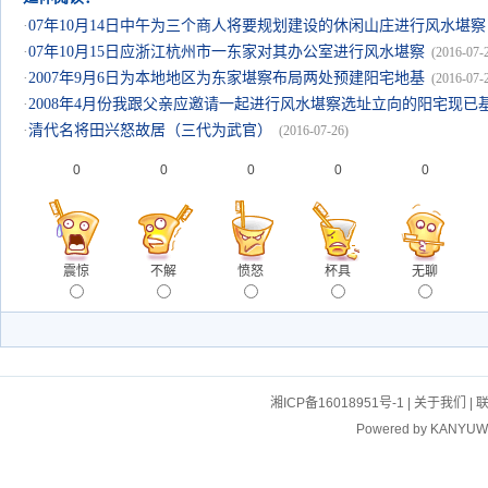
·
07年10月14日中午为三个商人将要规划建设的休闲山庄进行风水堪察
·
07年10月15日应浙江杭州市一东家对其办公室进行风水堪察
(2016-07-
·
2007年9月6日为本地地区为东家堪察布局两处预建阳宅地基
(2016-07-
·
2008年4月份我跟父亲应邀请一起进行风水堪察选址立向的阳宅现已
·
清代名将田兴怒故居（三代为武官）
(2016-07-26)
0
0
0
0
0
震惊
不解
愤怒
杯具
无聊
湘ICP备16018951号-1
|
关于我们
|
Powered by
KANYUW