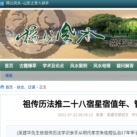
2010年9月在广西容县为李喜中的亲戚找到的龙穴图
2023年3月18日广东电白地区一眼相中“猛虎下山”形
2011年4月底在江西丰城地区一农村里断验老阳宅风水吉凶（二）
2011年5月初应福建晋江东家邀请堪察调整阳宅风水布局
2011年5月底应广西玉林地区东家邀请断验堪察阳宅风水
2011年应广西巴马东家邀请堪察断验阳宅风水吉凶
《葬 书》注 解
广西南宁地区一葬地水聚天心
广西巴马一龙穴形局
杨公风水--山形之贵人拱手
首页
古籍臻萃
学术及论点
风水案例
风水地理
疑问解答
搜索
首页
>
综合、日课
> 正文
祖传历法推二十八宿星宿值年、
2021-07-22 09:28:12 来源：吴建华原创文 
(吴建华先生依祖传历法学识亲手从明代孝宗朱佑樘弘治17年甲