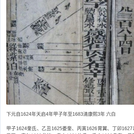
下元自1624年天启4年甲子年至1683清康熙3年 六白
甲子1624奎氐、乙丑1625娄奎、丙寅1626胃翼、丁卯1627