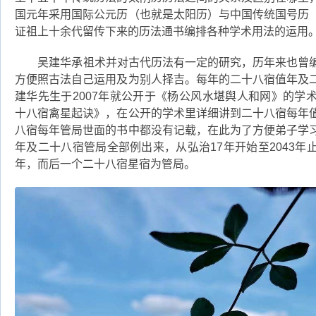
国元年采用国际公元历（也就是太阳历）与中国传统国号历
证祖上十余代留传下来的历法通书编排各种学术用法的运用
吴建华承祖术并对古代历法有一定的研究，历年来也曾编
方便照古法自己运用及为别人择吉。每年的二十八宿值年及
建华先生于2007年就公开于《杨公风水堪舆人和网》的学
十八宿禽星起诀》，在公开的学术里详细讲到二十八宿每年
八宿每年管局世面的书中都没有记载，在此为了方便弟子学
年及二十八宿管局全部例出来，从弘治17年开始至2043
年，而后一个二十八宿星宿为管局。