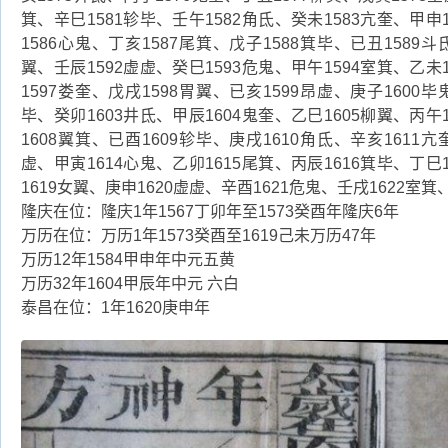
箕、辛巳1581轸毕、壬午1582角氐、癸未1583亢奎、甲申
1586心鬼、丁亥1587尾箕、戊子1588箕毕、已丑1589斗
翼、壬辰1592虚虚、癸巳1593危鬼、甲午1594室箕、乙未
1597娄奎、戊戌1598胃翼、已亥1599昂虚、庚子1600毕
毕、癸卯1603井氐、甲辰1604鬼奎、乙巳1605柳翼、丙午
1608翼箕、已酉1609轸毕、庚戌1610角氐、辛亥1611亢
虚、甲寅1614心鬼、乙卯1615尾箕、丙辰1616箕毕、丁巳
1619女翼、庚申1620虚虚、辛酉1621危鬼、壬戌1622室箕
隆庆在位：隆庆1年1567丁卯年至1573癸酉年隆庆6年
万历在位：万历1年1573癸酉至1619己未万历47年
万历12年1584甲申年中元五黄
万历32年1604甲辰年中元 六白
泰昌在位：1年1620庚申年