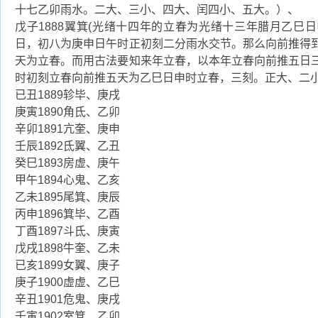
十七乙卯雨水。二大、三小、四大、闰四小、五大。）、
戊子1888翼箕(光绪十四年的立春为光绪十三年腊月乙巳
日，初八为庚申日午时正初刻二分雨水交节。那么向前推得
天为立春。而用古法要知来年立春，以本年立春向前推五日
时初刻立春向前推五天为乙巳日申时立春，三刻。正大、二
已丑1889轸毕、庚戌
庚寅1890角氐、乙卯
辛卯1891亢奎、庚申
壬辰1892氐翼、乙丑
癸巳1893房虚、庚午
甲午1894心鬼、乙亥
乙未1895尾箕、庚辰
丙申1896箕毕、乙酉
丁酉1897斗氐、庚寅
戊戌1898牛奎、乙未
已亥1899女翼、庚子
庚子1900虚虚、乙巳
辛丑1901危鬼、庚戌
壬寅1902室箕、乙卯