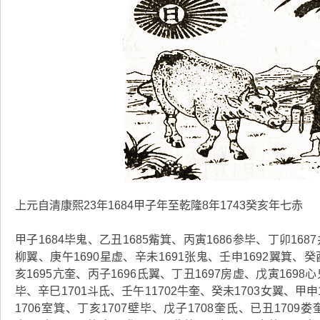
上元自清康熙23年1684甲子年至乾隆8年1743癸亥年七赤
甲子1684毕鬼、乙丑1685觜箕、丙寅1686参毕、丁卯1687
柳翼、庚午1690星虚、辛未1691张鬼、壬申1692翼箕、癸
亥1695亢奎、丙子1696氐翼、丁丑1697房虚、戊寅1698心
毕、辛巳1701斗氐、壬午11702牛奎、癸未1703女翼、甲申
1706室箕、丁亥1707壁毕、戊子1708奎氐、已丑1709娄