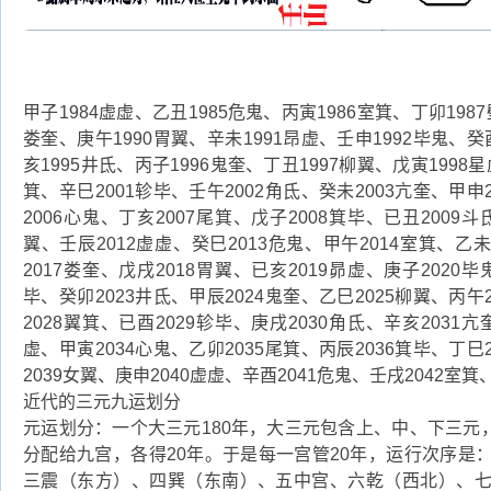
甲子1984虚虚、乙丑1985危鬼、丙寅1986室箕、丁卯1987
娄奎、庚午1990胃翼、辛未1991昂虚、壬申1992毕鬼、癸
亥1995井氐、丙子1996鬼奎、丁丑1997柳翼、戊寅1998星
箕、辛巳2001轸毕、壬午2002角氐、癸未2003亢奎、甲申
2006心鬼、丁亥2007尾箕、戊子2008箕毕、已丑2009斗
翼、壬辰2012虚虚、癸巳2013危鬼、甲午2014室箕、乙未
2017娄奎、戊戌2018胃翼、已亥2019昴虚、庚子2020毕
毕、癸卯2023井氐、甲辰2024鬼奎、乙巳2025柳翼、丙午
2028翼箕、已酉2029轸毕、庚戌2030角氐、辛亥2031亢
虚、甲寅2034心鬼、乙卯2035尾箕、丙辰2036箕毕、丁巳
2039女翼、庚申2040虚虚、辛酉2041危鬼、壬戌2042室箕
近代的三元九运划分
元运划分：一个大三元180年，大三元包含上、中、下三元，
分配给九宫，各得20年。于是每一宫管20年，运行次序是
三震（东方）、四巽（东南）、五中宫、六乾（西北）、