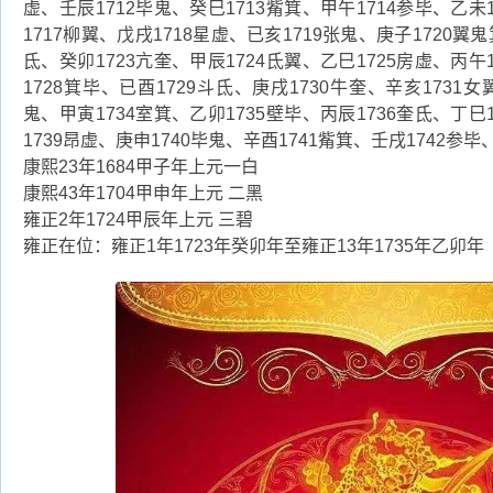
虚、壬辰1712毕鬼、癸巳1713觜箕、甲午1714参毕、乙未
1717柳翼、戊戌1718星虚、已亥1719张鬼、庚子1720翼鬼
氐、癸卯1723亢奎、甲辰1724氐翼、乙巳1725房虚、丙午
1728箕毕、已酉1729斗氐、庚戌1730牛奎、辛亥1731女
鬼、甲寅1734室箕、乙卯1735壁毕、丙辰1736奎氐、丁巳
1739昂虚、庚申1740毕鬼、辛酉1741觜箕、壬戌1742参毕
康熙23年1684甲子年上元一白
康熙43年1704甲申年上元 二黑
雍正2年1724甲辰年上元 三碧
雍正在位：雍正1年1723年癸卯年至雍正13年1735年乙卯年