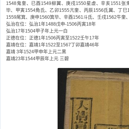
1548鬼奎、已酉1549柳翼、庚戌1550星虚、辛亥1551张
毕、甲寅1554角氐、乙卯1555亢奎、丙辰1556氐翼、丁巳
1559尾箕、庚申1560箕毕、辛酉1561斗氐、壬戌1562牛奎
弘治在位：弘治1年1488戊申-1506丙寅18年
弘治17年1504甲子年上元一白
正德在位：正德1年1506丙寅至1522壬午17年
嘉靖在位：嘉靖1年1522至1567丁卯嘉靖46年
嘉靖 3年1524甲申年上元二黑
嘉靖23年1544甲辰年上元 三碧