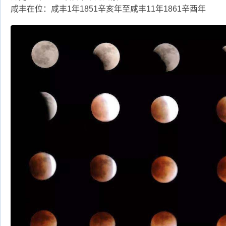
咸丰在位：咸丰1年1851辛亥年至咸丰11年1861辛酉年