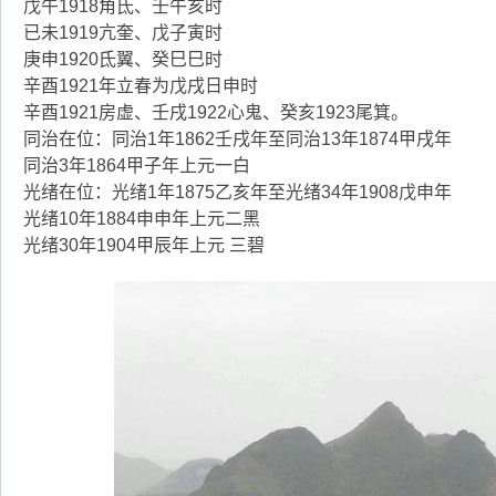
戊午1918角氐、壬午亥时
已未1919亢奎、戊子寅时
庚申1920氐翼、癸巳巳时
辛酉1921年立春为戊戌日申时
辛酉1921房虚、壬戌1922心鬼、癸亥1923尾箕。
同治在位：同治1年1862壬戌年至同治13年1874甲戌年
同治3年1864甲子年上元一白
光绪在位：光绪1年1875乙亥年至光绪34年1908戊申年
光绪10年1884申申年上元二黑
光绪30年1904甲辰年上元 三碧