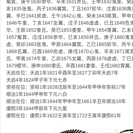
觜箕、庚午1630参毕、辛未1631井氐、壬申1632鬼奎、癸
亥1635张鬼、丙子1636翼箕、丁丑1637轸毕、戊寅1638角
翼、辛巳1641房虚、壬午1642心鬼、癸未1643尾箕、甲申
1646牛奎、丁亥1647女翼、戊子1648虚虚、已丑1649危
毕、壬辰1652奎氐、癸巳1653娄奎、甲午1654胃翼、乙未
1657觜箕、戊戌1658参毕、已亥1659井氐、庚子1660鬼
虚、癸卯1663张鬼、甲辰1664翼箕、乙巳1665轸毕、丙午
1668氐翼、已酉1669房虚、庚戌1670心鬼、辛亥1671尾
氐、甲寅1674牛奎、乙卯1675女翼、丙辰1676虚虚、丁巳
1679壁毕、庚申1680奎氐、辛酉1681娄奎、壬戌1682胃翼
天启在位：天启1年1621辛酉年至1627丁卯年天启7年
天启4年1624甲子年下元七赤
崇祯在位：崇祯1年1628戊辰年至1644年甲申年崇祯17年
顺治1年1644甲申年下元八白
顺治在位：顺治1年1644年甲申年至1661辛丑年顺治18年
康熙3年1644甲辰年下元九紫
康熙在位：康熙1年1622壬寅年至1722壬寅年康熙61年