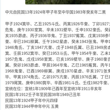
中元自民国13年1924年甲子年至中华国1983年癸亥年二黑
甲子1924箕毕、乙丑1925斗氐、丙寅1926牛奎、丁卯1927
危鬼、庚午1930室箕、辛未1931壁毕、壬申1932奎氐、癸
亥1935昴虚、丙子1936毕鬼、丁丑1937觜箕、戊寅1938参
奎、辛巳1941柳翼、壬午1942星虚、癸未1943张鬼、甲申
1946角氐、丁亥1947亢奎、戊子1948氐翼、已丑1949房
箕、壬辰1952箕毕、癸巳1953斗氐、甲午1954牛奎、乙未
1957危鬼、戊戌1958室箕、已亥1959壁毕、庚子1960奎
翼、癸卯1963昴虚、甲辰1964毕鬼、乙巳1965觜箕、丙午
1968鬼奎、已酉1969柳翼、庚戌1970星虚、辛亥1971张
毕、甲寅1974角氐、乙卯1975亢奎、丙辰1976氐翼、丁巳
1979尾箕、庚申1980箕毕、辛酉1981斗氐、壬戌1982牛奎
宣统在位：宣统1年1909年己酉年至宣统3年1911辛亥年
民国1年1912壬子年至民国38年1949己丑年
民国13年1924甲子年中元四绿
民国33年1944甲申年中元 五黄