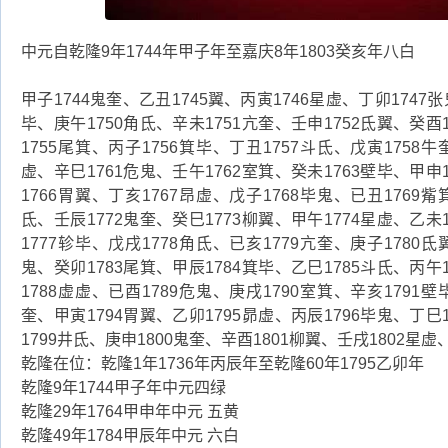
中元自乾隆9年1744年甲子年至嘉庆8年1803癸亥年八白
甲子1744鬼奎、乙丑1745翼、丙寅1746星虚、丁卯1747张
毕、庚午1750角氐、辛未1751亢奎、壬申1752氐翼、癸酉
1755尾箕、丙子1756箕毕、丁丑1757斗氐、戊寅1758牛
虚、辛巳1761危鬼、壬午1762室箕、癸未1763壁毕、甲申
1766胃翼、丁亥1767昂虚、戊子1768毕鬼、已丑1769觜
氐、壬辰1772鬼奎、癸巳1773柳翼、甲午1774星虚、乙未
1777轸毕、戊戌1778角氐、已亥1779亢奎、庚子1780氐
鬼、癸卯1783尾箕、甲辰1784箕毕、乙巳1785斗氐、丙午
1788虚虚、已酉1789危鬼、庚戌1790室箕、辛亥1791壁
奎、甲寅1794胃翼、乙卯1795昴虚、丙辰1796毕鬼、丁巳
1799井氐、庚申1800鬼奎、辛酉1801柳翼、壬戌1802星虚
乾隆在位：乾隆1年1736年丙辰年至乾隆60年1795乙卯年
乾隆9年1744甲子年中元四绿
乾隆29年1764甲申年中元 五黄
乾隆49年1784甲辰年中元 六白