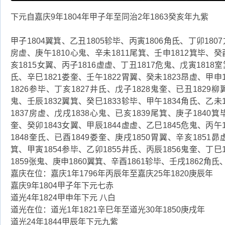
下元自嘉庆9年1804年甲子年至同治2年1863癸亥年九紫
甲子1804翼箕、乙丑1805轸毕、丙寅1806角氐、丁卯1807
房虚、庚午1810心鬼、辛未1811尾箕、壬申1812箕毕、癸
亥1815女翼、丙子1816虚虚、丁丑1817危鬼、戊寅1818室
氐、辛巳1821娄奎、壬午1822胃翼、癸未1823昂虚、甲申
1826参毕、丁亥1827井氐、戊子1828鬼奎、已丑1829柳
鬼、壬辰1832翼箕、癸巳1833轸毕、甲午1834角氐、乙未
1837房虚、戊戌1838心鬼、已亥1839尾箕、庚子1840箕
奎、癸卯1843女翼、甲辰1844虚虚、乙巳1845危鬼、丙午
1848奎氐、已酉1849娄奎、庚戌1850胃翼、辛亥1851昴
箕、甲寅1854参毕、乙卯1855井氐、丙辰1856鬼奎、丁巳
1859张鬼、庚申1860翼箕、辛酉1861轸毕、壬戌1862角氐
嘉庆在位：嘉庆1年1796年丙辰年至嘉庆25年1820庚辰年
嘉庆9年1804甲子年下元七赤
道光4年1824甲申年下元 八白
道光在位：道光1年1821辛巳年至道光30年1850庚戌年
道光24年1844甲辰年下元九紫