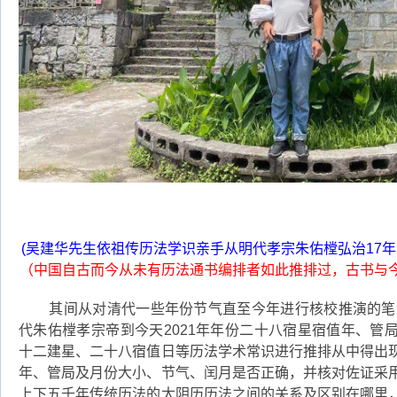
(
吴建华先生依祖传历法学识亲手从明代孝宗朱佑樘弘治17年
（中国自古而今从未有历法通书编排者如此推排过，古书与
其间从对清代一些年份节气直至今年进行核校推演的笔记
代朱佑樘孝宗帝到今天2021年年份二十八宿星宿值年、管
十二建星、二十八宿值日等历法学术常识进行推排从中得出
年、管局及月份大小、节气、闰月是否正确，并核对佐证采
上下五千年传统历法的太阴历历法之间的关系及区别在哪里