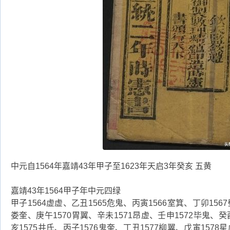
中元自1564年嘉靖43年甲子至1623年天启3年癸亥 五黄
嘉靖43年1564甲子年中元四绿
甲子1564虚虚、乙丑1565危鬼、丙寅1566室箕、丁卯1567
娄奎、庚午1570胃翼、辛未1571昂虚、壬申1572毕鬼、癸
亥1575井氐、丙子1576鬼奎、丁丑1577柳翼、戊寅1578星