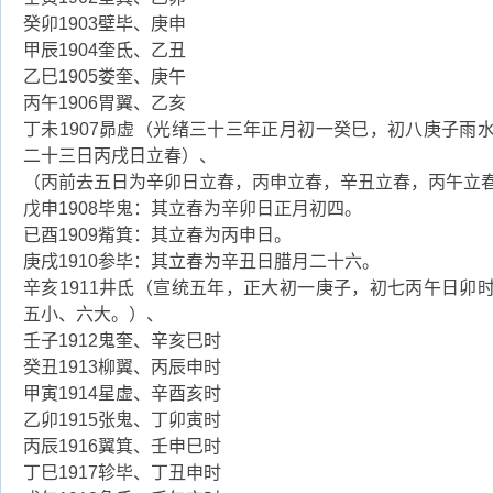
癸卯1903壁毕、庚申
甲辰1904奎氐、乙丑
乙巳1905娄奎、庚午
丙午1906胃翼、乙亥
丁未1907昴虚（光绪三十三年正月初一癸巳，初八庚子雨
二十三日丙戌日立春）、
（丙前去五日为辛卯日立春，丙申立春，辛丑立春，丙午立
戊申1908毕鬼：其立春为辛卯日正月初四。
已酉1909觜箕：其立春为丙申日。
庚戌1910参毕：其立春为辛丑日腊月二十六。
辛亥1911井氐（宣统五年，正大初一庚子，初七丙午日卯
五小、六大。）、
壬子1912鬼奎、辛亥巳时
癸丑1913柳翼、丙辰申时
甲寅1914星虚、辛酉亥时
乙卯1915张鬼、丁卯寅时
丙辰1916翼箕、壬申巳时
丁巳1917轸毕、丁丑申时