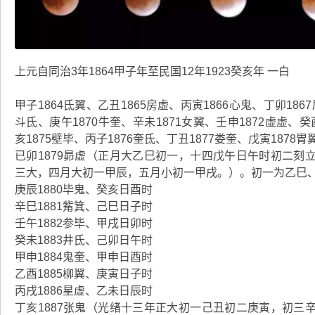
上元自同治3年1864甲子年至民国12年1923癸亥年 一白
甲子1864氐翼、乙丑1865房虚、丙寅1866心鬼、丁卯1867
斗氐、庚午1870牛奎、辛未1871女翼、壬申1872虚虚、癸
亥1875壁毕、丙子1876奎氐、丁丑1877娄奎、戊寅1878胃
已卯1879昴虚（正月大乙巳初一，十四戊午日午时初二刻
三大，四月大初一甲辰，五月小初一甲戌。）。初一为乙巳
庚辰1880毕鬼、癸亥日酉时
辛巳1881觜箕、己巳日子时
壬午1882参毕、甲戌日卯时
癸未1883井氐、己卯日午时
甲申1884鬼奎、甲申日酉时
乙酉1885柳翼、庚寅日子时
丙戌1886星虚、乙未日辰时
丁亥1887张鬼（光绪十三年正大初一己丑初二庚寅，初三