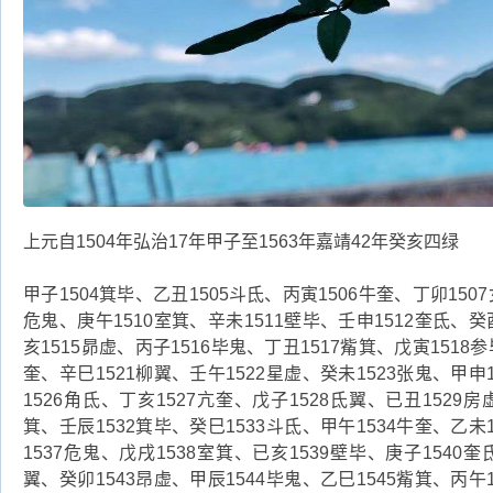
上元自1504年弘治17年甲子至1563年嘉靖42年癸亥四绿
甲子1504箕毕、乙丑1505斗氐、丙寅1506牛奎、丁卯1507
危鬼、庚午1510室箕、辛未1511壁毕、壬申1512奎氐、癸
亥1515昴虚、丙子1516毕鬼、丁丑1517觜箕、戊寅1518参
奎、辛巳1521柳翼、壬午1522星虚、癸未1523张鬼、甲申
1526角氐、丁亥1527亢奎、戊子1528氐翼、已丑1529房
箕、壬辰1532箕毕、癸巳1533斗氐、甲午1534牛奎、乙未
1537危鬼、戊戌1538室箕、已亥1539壁毕、庚子1540奎
翼、癸卯1543昂虚、甲辰1544毕鬼、乙巳1545觜箕、丙午