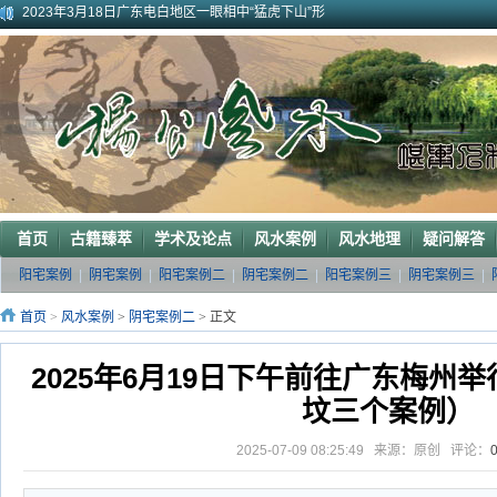
2023年3月18日广东电白地区一眼相中“猛虎下山”形
2011年4月底在江西丰城地区一农村里断验老阳宅风水吉凶（二）
2011年5月初应福建晋江东家邀请堪察调整阳宅风水布局
2011年5月底应广西玉林地区东家邀请断验堪察阳宅风水
2011年应广西巴马东家邀请堪察断验阳宅风水吉凶
《葬 书》注 解
广西南宁地区一葬地水聚天心
广西巴马一龙穴形局
杨公风水--山形之贵人拱手
2010年9月在广西容县为李喜中的亲戚找到的龙穴图
首页
古籍臻萃
学术及论点
风水案例
风水地理
疑问解答
阳宅案例
|
阴宅案例
|
阳宅案例二
|
阴宅案例二
|
阳宅案例三
|
阴宅案例三
|
首页
>
风水案例
>
阴宅案例二
> 正文
2025年6月19日下午前往广东梅州
坟三个案例）
2025-07-09 08:25:49 来源：原创 评论：