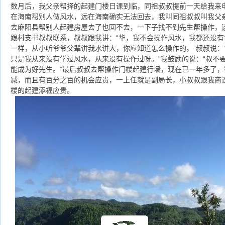
数月后，我父亲帮择的起建门楼日课到临，同祖叔叔提前一天给我来
在海南帮别人做风水，远在海南确实无法回去，我叫同祖叔叔叫我父
去麻阳县帮别人起建房屋去了也回不去，一下子找不到先生帮操作，
跟村支书叔叔联系，叔叔跟我讲：“华，我不会操作风水，我都还没有
一样，从小听爷爷父辈讲我水讲大，你应知道怎么操作的。”叔叔说：
只是我从来没有学过风水，从来没有操作过呀。”我鼓励的说：“叔不
能成为好先生。”最后叔叔去帮操作门楼起建行墙，现在已一年多了
减，而且有百分之百的机会应贵，一上任就是副局长，小叔叔跟我商
楼的起建添福应贵。