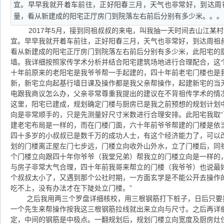
宜。早早我就开着车前往，正好阳春三月，天气也非常好，到达周
量，看从新建成的阳宅正厅房门到院落左右前后分别有多少米。。。
2017年5月，接到同祖叔叔的来电，叫我抽一天时间去山江某村
宜。早早我就开着车前往，正好阳春三月，天气也非常好，到达周祖
看从新建成的阳宅正厅房门到院落左右前后分别有多少米，此阳宅的
墙。我详细按照家传学术分析并结合阳宅建筑场地进行合理配合，这
十年前原来的老阳宅是我爷爷帮一手起建的，四十年前老宅门楼也是我
新，新宅立向起基行墙日课及操作都是我父亲帮操作，起建新宅的当
电跟我商议怎么办，父亲非常尊重我提出的建议在不背祖传学术的情
这里，阳宅已建成，规划确定门楼与厨房已是我之前预想的规划计划
向是非常顺手的，只是先测量好尺寸米数进行合理安排。此阳宅我取“
建老宅布局是一样的，而在门楼门面，六十年前爷爷帮建的门楼是依
四十多岁的小叔叔已是数千万的成功人士，有这个经济能力了，可以
划的门楼离正屋左门七步远，门楼立向收外山外水，立了门楼后，同
个门楼立向跟四十年你爷爷（我堂兄弟）帮我立的门楼立向是一样的
与房子非常大气合理，四十年前我哥来帮立的门楼（我爷爷）也说最
个叔叔太小了，又遇到那个公社时期，一方面玄学是不能公开去操作
吃不上，没有办法才在下陡处立门楼。”
之后我用两三个罗盘详细核校，用三根钢筋打下桩子，日后只要
一个先生来帮操作按我这三根钢筋拉线就出来立向与尺寸。之后再详
定，中间的钢筋是中极点。一翻规划后，规划门楼立向宽度及厨房灶