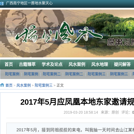
广西巴马一龙穴形局
杨公风水--山形之贵人拱手
2010年9月在广西容县为李喜中的亲戚找到的龙穴图
2023年3月18日广东电白地区一眼相中“猛虎下山”形
2011年4月底在江西丰城地区一农村里断验老阳宅风水吉凶（二）
2011年5月初应福建晋江东家邀请堪察调整阳宅风水布局
2011年5月底应广西玉林地区东家邀请断验堪察阳宅风水
2011年应广西巴马东家邀请堪察断验阳宅风水吉凶
《葬 书》注 解
广西南宁地区一葬地水聚天心
首页
古籍臻萃
学术及论点
风水案例
风水地理
疑问解答
阳宅案例
|
阴宅案例
|
阳宅案例二
|
阴宅案例二
|
阳宅案例三
|
阴宅案例三
|
首页
>
风水案例
>
阳宅案例三
> 正文
2017年5月应凤凰本地东家邀请
2019-03-20 18:58:14 来源：原创 评论：
2017年5月，接到同祖叔叔的来电，叫我抽一天时间去山江