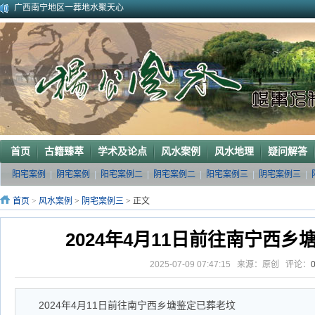
广西南宁地区一葬地水聚天心
广西巴马一龙穴形局
杨公风水--山形之贵人拱手
2010年9月在广西容县为李喜中的亲戚找到的龙穴图
2023年3月18日广东电白地区一眼相中“猛虎下山”形
2011年4月底在江西丰城地区一农村里断验老阳宅风水吉凶（二）
2011年5月初应福建晋江东家邀请堪察调整阳宅风水布局
2011年5月底应广西玉林地区东家邀请断验堪察阳宅风水
2011年应广西巴马东家邀请堪察断验阳宅风水吉凶
《葬 书》注 解
首页
古籍臻萃
学术及论点
风水案例
风水地理
疑问解答
阳宅案例
|
阴宅案例
|
阳宅案例二
|
阴宅案例二
|
阳宅案例三
|
阴宅案例三
|
首页
>
风水案例
>
阴宅案例三
> 正文
2024年4月11日前往南宁西
2025-07-09 07:47:15 来源：原创 评论：
2024年4月11日前往南宁西乡塘鉴定已葬老坟