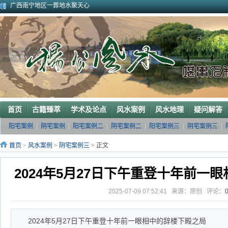
广西南宁地区一葬地水聚天心
广西巴马一龙穴形局
杨公风水--山形之贵人拱手
2010年9月在广西容县为李喜中的亲戚找到的龙穴图
2023年3月18日广东电白地区一眼相中“猛虎下山”形
2011年4月底在江西丰城地区一农村里断验老阳宅风水吉凶（二）
2011年5月初应福建晋江东家邀请堪察调整阳宅风水布局
2011年5月底应广西玉林地区东家邀请断验堪察阳宅风水
2011年应广西巴马东家邀请堪察断验阳宅风水吉凶
《葬 书》注 解
首页
古籍臻萃
学术及论点
风水案例
风水地理
疑问解答
阳宅案例
|
阴宅案例
|
阳宅案例二
|
阴宅案例二
|
阳宅案例三
|
阴宅案例三
|
首页
>
风水案例
>
阴宅案例三
> 正文
2024年5月27日下午重登十年前一
2025-07-09 07:52:41 来源：原创 评论：
2024年5月27日下午重登十年前一眼相中的辞楼下殿之局