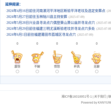
延伸阅读：
·
2024年4月16日前往河南漯河平洋地区断验平洋老坟及选定安葬点
(20
·
2024年5月27日前往玉林陆川县主持安葬
(2025-07-09)
·
2024年5月28日兴业县寻龙点穴偶登葵山萧公庙并寻龙点穴
(2025-07-09
·
2024年5月29日前往福建三明尤溪断验老坟并寻龙点穴多处
(2025-07-09
·
2024年6月1日前往福建莆田市荔城区寻龙点穴
(2025-07-09)
0
0
0
0
0
震惊
不解
愤怒
杯具
无聊
湘ICP备16018951号-1
|
关于我们
|
Powered by
KANYUW