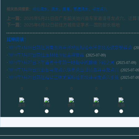
相关热词搜索：
杨公风水，风水，周易，家居风水，寻龙点穴
上一篇：
2025年5月21日应广东韶关始兴县东家邀请寻龙点穴、迁葬
下一篇：
2025年6月12日前往方城佐证学术---国防部长祖地
延伸阅读：
·
2024年4月16日前往河南漯河平洋地区断验平洋老坟及选定安葬点
(20
·
2024年5月27日前往玉林陆川县主持安葬
(2025-07-09)
·
2024年5月27日下午重登十年前一眼相中的辞楼下殿之局
(2025-07-09)
·
2024年5月28日兴业县寻龙点穴偶登葵山萧公庙并寻龙点穴
(2025-07-09
·
2024年5月29日前往福建三明尤溪断验老坟并寻龙点穴多处
(2025-07-09
0
0
0
0
0
震惊
不解
愤怒
杯具
无聊