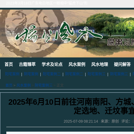
2023年3月18日广东电白地区一眼相中“猛虎下山”形
2011年4月底在江西丰城地区一农村里断验老阳宅风水吉凶（二）
2011年5月初应福建晋江东家邀请堪察调整阳宅风水布局
2011年5月底应广西玉林地区东家邀请断验堪察阳宅风水
2011年应广西巴马东家邀请堪察断验阳宅风水吉凶
《葬 书》注 解
广西南宁地区一葬地水聚天心
广西巴马一龙穴形局
杨公风水--山形之贵人拱手
2010年9月在广西容县为李喜中的亲戚找到的龙穴图
首页
古籍臻萃
学术及论点
风水案例
风水地理
疑问解答
阳宅案例
|
阴宅案例
|
阳宅案例二
|
阴宅案例二
|
阳宅案例三
|
阴宅案例三
|
首页
>
风水案例
>
阴宅案例三
> 正文
2025年6月10日前往河南南阳、方
定选地、迁坟事
2025-07-09 08:21:14 来源：原创 评论：