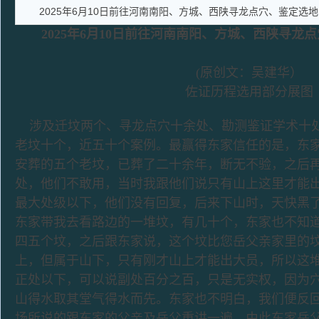
2025年6月10日前往河南南阳、方城、西陕寻龙点穴、鉴定选
2025年6月10日前往河南南阳、方城、西陕寻龙
(原创文：吴建华）
佐证历程选用部分展图
涉及迁坟两个、寻龙点穴十余处、勘测鉴证学术十
老坟十个，近五十个案例。最赢得东家信任的是，东
安葬的五个老坟，已葬了二十余年，断无不验，之后
处，他们不敢用，当时我跟他们说只有山上这里才能
最大处级以下，他们没有回复，后来下山时，天快黑
东家带我去看路边的一堆坟，有几十个，东家也不知
四五个坟，之后跟东家说，这个坟比您岳父亲家里的
上，但属于山下，只有刚才山上才能出大员，所以这
正处以下，可以说副处百分之百，只是无实权，因为
山得水取其堂气得水而先。东家也不明白，我们便反
场所说的跟东家的父亲及岳父重讲一遍，由此东家岳