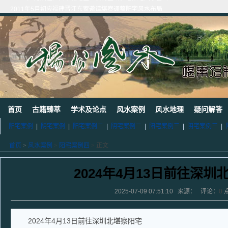
2011年5月初应福建晋江东家邀请堪察调整阳宅风水布局
2011年5月底应广西玉林地区东家邀请断验堪察阳宅风水
2011年应广西巴马东家邀请堪察断验阳宅风水吉凶
《葬 书》注 解
广西南宁地区一葬地水聚天心
广西巴马一龙穴形局
杨公风水--山形之贵人拱手
2010年9月在广西容县为李喜中的亲戚找到的龙穴图
2023年3月18日广东电白地区一眼相中“猛虎下山”形
2011年4月底在江西丰城地区一农村里断验老阳宅风水吉凶（二）
首页
古籍臻萃
学术及论点
风水案例
风水地理
疑问解答
阳宅案例
|
阴宅案例
|
阳宅案例二
|
阴宅案例二
|
阳宅案例三
|
阴宅案例三
|
首页
>
风水案例
>
阳宅案例四
> 正文
2024年4月13日前往深圳
2025-07-09 07:51:10 来源： 评论：
0
2024年4月13日前往深圳北堪察阳宅