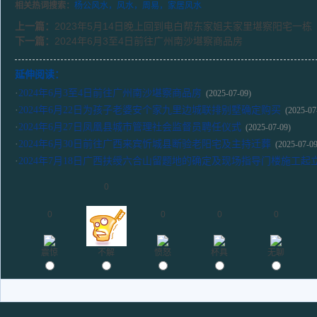
相关热词搜索：
杨公风水，风水，周易，家居风水
上一篇：
2023年5月14日晚上回到电白帮东家姐夫家里堪察阳宅一栋
下一篇：
2024年6月3至4日前往广州南沙堪察商品房
延伸阅读：
·
2024年6月3至4日前往广州南沙堪察商品房
(2025-07-09)
·
2024年6月22日为孩子老婆安个家九里边城联排别墅确定购买
(2025-07
·
2024年6月27日凤凰县城市管理社会监督员聘任仪式
(2025-07-09)
·
2024年6月30日前往广西来宾忻城县断验老阳宅及主持迁葬
(2025-07-09
·
2024年7月18日广西扶绶六合山留题地的确定及现场指导门楼施工起
0
0
0
0
0
震惊
不解
愤怒
杯具
无聊