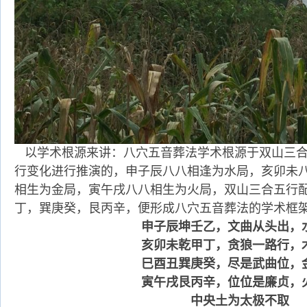
以学术根源来讲：八穴五音葬法学术根源于双山三合
行变化进行推演的，申子辰八八相逢为水局，亥卯未
相生为金局，寅午戌八八相生为火局，双山三合五行
丁，巽庚癸，艮丙辛，便形成八穴五音葬法的学术框
申子辰坤壬乙，文曲从头出，
亥卯未乾甲丁，贪狼一路行，
巳酉丑巽庚癸，尽是武曲位，
寅午戌艮丙辛，位位是廉贞，
中央土为太极不取