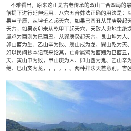
不难看出，原来这正是古老传承的双山三合四局的最
前提下进行延伸运用。八穴五音葬法正确的用法是：
果申子辰，从坤壬乙起天穴，如果巳酉丑从巽庚癸起
天穴，如果亥卯未从乾甲丁起天穴，天败人鬼地生绝
属鸡为酉则为巳酉丑，从巽庚癸起天穴，艮山坤为人
卯山酉为生、乙山辛为败、辰山戌为龙、巽山乾为天
如以民间抄本记载来论其，亡命属鸡为酉则为巳酉丑
天、寅山申为败，甲山庚为人、卯山酉为鬼、乙山辛
绝、巳山亥为龙，，，，，。两种排法天差意别，吉