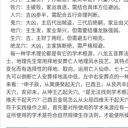
败穴：主破败，家运衰退，需结合具体方位避凶。
人穴：吉凶参半，需配合五行命理判断。
鬼穴：大凶，主后代出贼盗，三代后绝嗣，家业由义
地穴：主生发，家业渐兴，但需要结僵龙脉强弱。
生穴：吉，主财丁两旺，但需避五行相克。
绝龙穴：大凶，主家族断绝，需严格规避。
每一种学术理论都是有它的学术根源，八龙五音葬法
士、地理先生常用择地安葬亡人地理风水技艺。其特
变化而有选择性的择地、取向，运用亡人仙命、七十
先可以倒断亡人安葬择地高中低、左中右安葬点的一
来看：“申子辰，从巽庚癸起天穴，巳酉丑，从艮丙辛
天穴，亥卯未，从坤壬乙起天穴。”是无法找到学术根
维天干起天穴？己酉丑金局怎么从火局四维天干起天
符于实践操作之前，首先要对所使用的学术来源应有
证所使用的学术是符合自然规律生存法则，才能使所