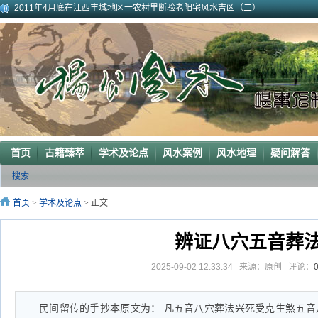
2011年4月底在江西丰城地区一农村里断验老阳宅风水吉凶（二）
2011年5月初应福建晋江东家邀请堪察调整阳宅风水布局
2011年5月底应广西玉林地区东家邀请断验堪察阳宅风水
2011年应广西巴马东家邀请堪察断验阳宅风水吉凶
《葬 书》注 解
广西南宁地区一葬地水聚天心
广西巴马一龙穴形局
杨公风水--山形之贵人拱手
2010年9月在广西容县为李喜中的亲戚找到的龙穴图
2023年3月18日广东电白地区一眼相中“猛虎下山”形
首页
古籍臻萃
学术及论点
风水案例
风水地理
疑问解答
搜索
首页
>
学术及论点
> 正文
辨证八穴五音葬
2025-09-02 12:33:34 来源：原创 评论：
民间留传的手抄本原文为： 凡五音八穴葬法兴死受克生煞五