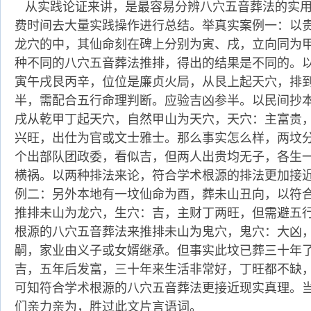
从实践论证来讲，是最容易分辨八穴五音葬法的实用
费时间去大量实践操作进行总结。举真实案例一：以
龙穴的中，其仙命刻在碑上分别为寅、戌，立向同为
种不同的八穴五音葬法推排，得出的结果是不同的。
寅午戌艮丙辛，位位是廉贞火局，从艮上起天穴，排
半，需配合五行命理判断。应验吉凶参半。以民间抄
戌从乾甲丁起天穴，自然甲山为天穴，天穴：主富贵
兴旺，出仕为官或文士雅士。那么事实怎么样，两坟
个出部队团政委，看似吉，但两人出贵均无子，各生
横祸。以两种排法来论，符合学术根源的排法更加接
例二：另外本地有一坟仙命为酉，葬未山丑向，以符
推排未山为龙穴，生穴：吉，主财丁两旺，但需避五
根源的八穴五音葬法来推排未山为鬼穴，鬼穴：大凶
嗣，家业由义子或女婿继承。但事实此坟已葬三十年
吉，五年后发富，三十年来生活非常好，丁旺都不缺
可知符合学术根源的八穴五音葬法更接近现实真理。
们亲力亲为，胜过此文片言语词。