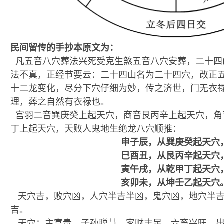
民间留传的手抄本原文为：
凡五音八穴葬法兴死受克生煞五音八穴安葬，二十四
法不真，正经节要云：二十四山名为二十四穴，改正
十二龙变化，尽分下穴仔细为妙，传之济世，门无衣
理，葬之自然有衣禄也。
宫羽二音巽庚癸上起天穴，商音艮丙辛上起天穴，角
丁上起天穴，天败人鬼地生绝龙八穴顺推：
申子辰，从巽庚癸起天穴
巳酉丑，从艮丙辛起天穴
寅午戌，从乾甲丁起天穴
亥卯未，从坤壬乙起天穴
天穴吉，败穴凶，人穴半吉半凶，鬼穴凶，地穴半
吉。
天穴：主富贵，子孙聪慧，家财丰足，六畜兴旺，出