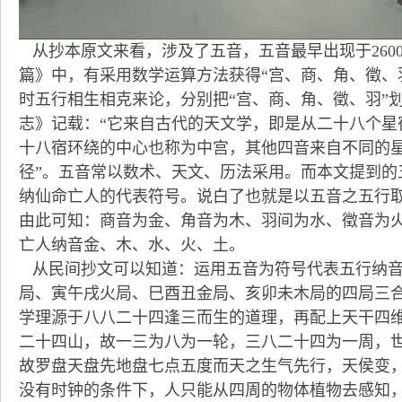
从抄本原文来看，涉及了五音，五音最早出现于260
篇》中，有采用数学运算方法获得“宫、商、角、徵、
时五行相生相克来论，分别把“宫、商、角、徵、羽”划
志》记载：“它来自古代的天文学，即是从二十八个星
十八宿环绕的中心也称为中宫，其他四音来自不同的
径”。五音常以数术、天文、历法采用。而本文提到的
纳仙命亡人的代表符号。说白了也就是以五音之五行
由此可知：商音为金、角音为木、羽间为水、徵音为
亡人纳音金、木、水、火、土。
从民间抄文可以知道：运用五音为符号代表五行纳音
局、寅午戌火局、巳酉丑金局、亥卯未木局的四局三
学理源于八八二十四逢三而生的道理，再配上天干四
二十四山，故一三为八为一轮，三八二十四为一周，
故罗盘天盘先地盘七点五度而天之生气先行，天侯变
没有时钟的条件下，人只能从四周的物体植物去感知