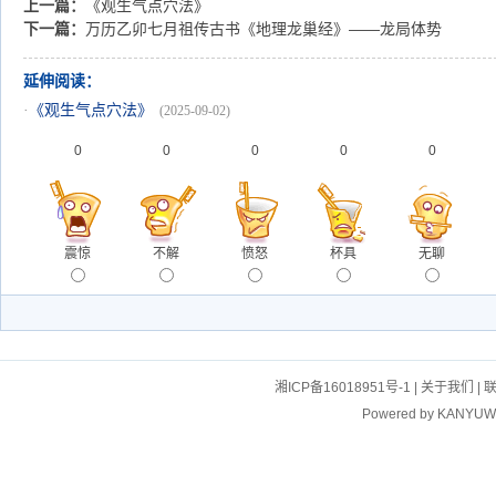
上一篇：
《观生气点穴法》
下一篇：
万历乙卯七月祖传古书《地理龙巢经》——龙局体势
延伸阅读：
·
《观生气点穴法》
(2025-09-02)
0
0
0
0
0
震惊
不解
愤怒
杯具
无聊
湘ICP备16018951号-1
|
关于我们
|
Powered by
KANYUW