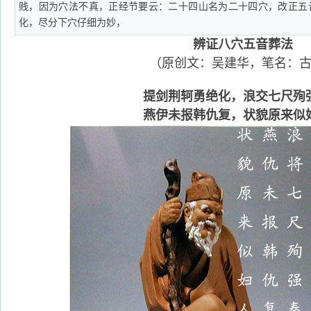
贱，因为穴法不真，正经节要云：二十四山名为二十四穴，改正五
化，尽分下穴仔细为妙，
辨证八穴五音葬法
（原创文：吴建华，笔名：
提剑荆轲勇绝化，浪交七尺殉
燕伊未报韩仇复，状貌原来似