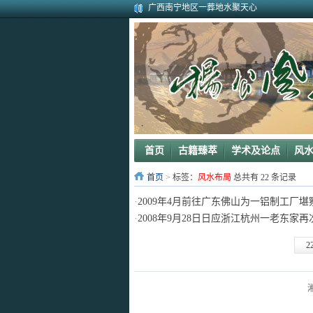
广西南宁地区一葬地水聚天心
广西巴马一龙穴形局
杨公风水--山形之贵人拱手
2010年9月在广西容县为李喜中的亲戚找到
2023年3月18日广东电白地区一眼相中“猛虎
2011年4月底在江西丰城地区一农村里断验
2011年5月初应福建晋江东家邀请堪察调整
2011年5月底应广西玉林地区东家邀请断验
2011年应广西巴马东家邀请堪察断验阳宅风
《葬 书》注 解
首页
古籍臻萃
学术及论点
风
首页
>
标签：
风水布局
总共有 22 条记录
·
2009年4月前往广东佛山为一铝制工厂堪
·
2008年9月28日日应浙江杭州一老东家
2
湘