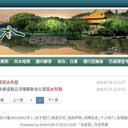
的龙穴图
下山”形
老阳宅风水吉凶（二）
阳宅风水布局
堪察阳宅风水
水吉凶
水案例
风水地理
疑问解答
综合、日课
德行技操信
历届授徒
察
风水布局
2016-07-26 12:15:57
再次邀请我云浮堪察新办公室
风水布局
2016-07-25 22:31:55
2条
上一页
1
2
下一页
ICP备16018951号-1
|
关于我们
|
联系方式
|
版权声明
|
招聘信息
|
个人简介
|
友情链
Powered by
KANYUW
© 2015-2026 『古易堂』文化传媒