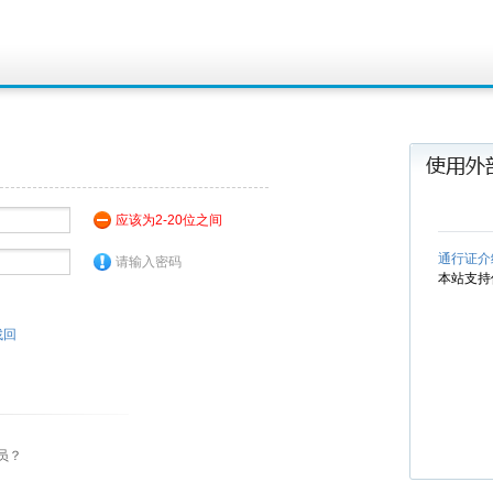
应该为2-20位之间
通行证介
请输入密码
本站支持
找回
员？