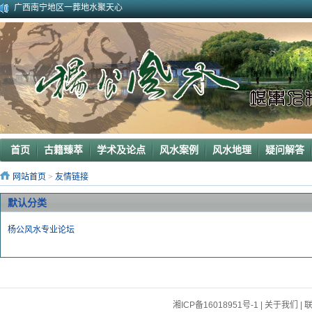
广西南宁地区一葬地水聚天心
广西巴马一龙穴形局
杨公风水--山形之贵人拱手
2010年9月在广西容县为李喜中的亲戚找到的龙穴图
2023年3月18日广东电白地区一眼相中“猛虎下山”形
2011年4月底在江西丰城地区一农村里断验老阳宅风水吉凶（二）
2011年5月初应福建晋江东家邀请堪察调整阳宅风水布局
2011年5月底应广西玉林地区东家邀请断验堪察阳宅风水
2011年应广西巴马东家邀请堪察断验阳宅风水吉凶
《葬 书》注 解
首页
古籍臻萃
学术及论点
风水案例
风水地理
疑问解答
网站首页
>
友情链接
默认分类
杨公风水专业论坛
湘ICP备16018951号-1
|
关于我们
|