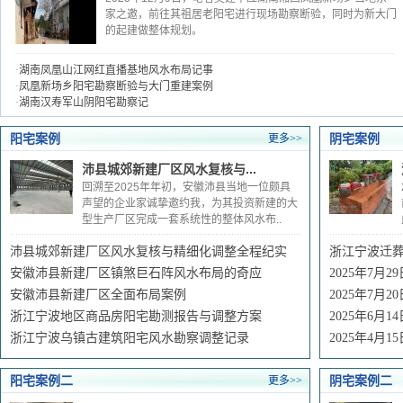
家之邀，前往其祖居老阳宅进行现场勘察断验，同时为新大门
的起建做整体规划。
·
湖南凤凰山江网红直播基地风水布局记事
·
凤凰新场乡阳宅勘察断验与大门重建案例
·
湖南汉寿军山阴阳宅勘察记
阳宅案例
阴宅案例
更多>>
沛县城郊新建厂区风水复核与...
回溯至2025年年初，安徽沛县当地一位颇具
声望的企业家诚挚邀约我，为其投资新建的大
型生产厂区完成一套系统性的整体风水布..
沛县城郊新建厂区风水复核与精细化调整全程纪实
浙江宁波迁
安徽沛县新建厂区镇煞巨石阵风水布局的奇应
2025年7月
安徽沛县新建厂区全面布局案例
2025年7月
浙江宁波地区商品房阳宅勘测报告与调整方案
2025年6月
浙江宁波乌镇古建筑阳宅风水勘察调整记录
2025年4
阳宅案例二
阴宅案例二
更多>>