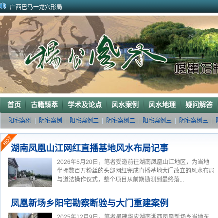
广西巴马一龙穴形局
杨公风水--山形之贵人拱手
2010年9月在广西容县为李喜中的亲戚找到的龙穴图
2023年3月18日广东电白地区一眼相中“猛虎下山”形
2011年4月底在江西丰城地区一农村里断验老阳宅风水吉凶（二）
2011年5月初应福建晋江东家邀请堪察调整阳宅风水布局
2011年5月底应广西玉林地区东家邀请断验堪察阳宅风水
2011年应广西巴马东家邀请堪察断验阳宅风水吉凶
《葬 书》注 解
广西南宁地区一葬地水聚天心
首页
古籍臻萃
学术及论点
风水案例
风水地理
疑问解答
阳宅案例
|
阴宅案例
|
阳宅案例二
|
阴宅案例二
|
阳宅案例三
|
阴宅案例三
|
湖南凤凰山江网红直播基地风水布局记事
2026年5月20日，笔者受邀前往湖南凤凰山江地区，为当地
坐拥数百万粉丝的头部网红完成直播基地大门改立的风水布局
与道法操作仪式，整个项目从前期勘测到最终落...
凤凰新场乡阳宅勘察断验与大门重建案例
2025年12月9日，笔者吴建华应湖南湘西凤凰新场乡当地东