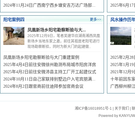
2024年11月24日广西南宁西乡塘安吉万达广场部...
2025年6月
阳宅案例四
风水操作历
更多>>
凤凰新场乡阳宅勘察断验与大...
2025年12月9日，笔者吴建华应湖南湘西凤凰
新场乡当地东家之邀，前往其祖居老阳宅进行
现场勘察断验，同时为新大门的起建做..
凤凰新场乡阳宅勘察断验与大门重建案例
2025年2月
2025年4月4日前往安微徐州勘测布局城市阳房洋房
2025年1月
2025年4月2日前往安微沛县主持工厂开工起建仪式
2021年12
2024年10月11日自己家联排别墅边户入宅宾朋满...
十年前因东
2024年8月2日跟官商前往迪拜参加官商会议
广西柳州柳
湘ICP备16018951号-1
|
关于我们
|
Powered by
KANYUW