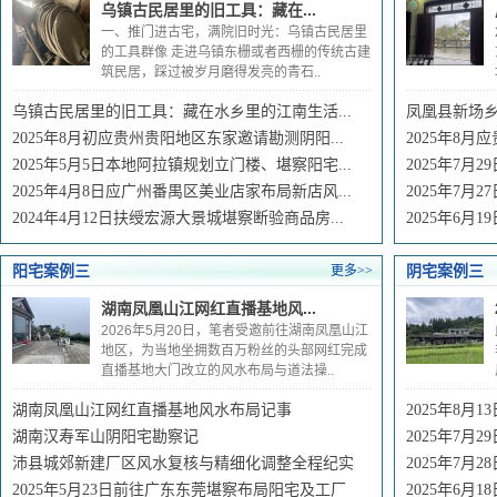
乌镇古民居里的旧工具：藏在...
一、推门进古宅，满院旧时光：乌镇古民居里
的工具群像 走进乌镇东栅或者西栅的传统古建
筑民居，踩过被岁月磨得发亮的青石..
乌镇古民居里的旧工具：藏在水乡里的江南生活...
凤凰县新场
2025年8月初应贵州贵阳地区东家邀请勘测阴阳...
2025年8月
2025年5月5日本地阿拉镇规划立门楼、堪察阳宅...
2025年7月
2025年4月8日应广州番禺区美业店家布局新店风...
2025年7月
2024年4月12日扶绶宏源大景城堪察断验商品房...
2025年6月
阳宅案例三
阴宅案例三
更多>>
湖南凤凰山江网红直播基地风...
2026年5月20日，笔者受邀前往湖南凤凰山江
地区，为当地坐拥数百万粉丝的头部网红完成
直播基地大门改立的风水布局与道法操..
湖南凤凰山江网红直播基地风水布局记事
2025年8月
湖南汉寿军山阴阳宅勘察记
2025年7月
沛县城郊新建厂区风水复核与精细化调整全程纪实
2025年7
2025年5月23日前往广东东莞堪察布局阳宅及工厂
2025年6