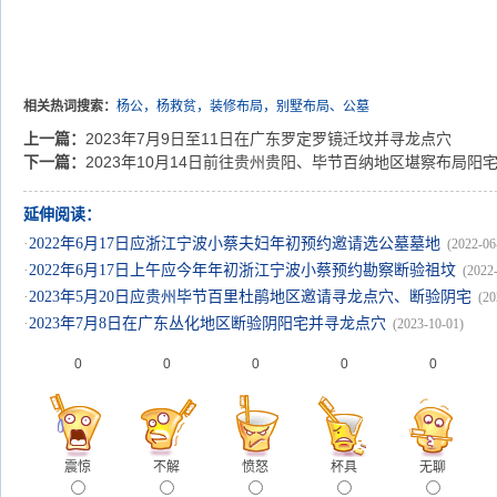
相关热词搜索：
杨公，杨救贫，装修布局，别墅布局、公墓
上一篇：
2023年7月9日至11日在广东罗定罗镜迁坟并寻龙点穴
下一篇：
2023年10月14日前往贵州贵阳、毕节百纳地区堪察布局阳
延伸阅读：
·
2022年6月17日应浙江宁波小蔡夫妇年初预约邀请选公墓墓地
(2022-06
·
2022年6月17日上午应今年年初浙江宁波小蔡预约勘察断验祖坟
(2022
·
2023年5月20日应贵州毕节百里杜鹃地区邀请寻龙点穴、断验阴宅
(20
·
2023年7月8日在广东丛化地区断验阴阳宅并寻龙点穴
(2023-10-01)
0
0
0
0
0
震惊
不解
愤怒
杯具
无聊