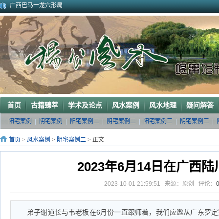
广西巴马一龙穴形局
杨公风水--山形之贵人拱手
2010年9月在广西容县为李喜中的亲戚找到的龙穴图
2023年3月18日广东电白地区一眼相中“猛虎下山”形
2011年4月底在江西丰城地区一农村里断验老阳宅风水吉凶（二）
2011年5月初应福建晋江东家邀请堪察调整阳宅风水布局
2011年5月底应广西玉林地区东家邀请断验堪察阳宅风水
2011年应广西巴马东家邀请堪察断验阳宅风水吉凶
《葬 书》注 解
广西南宁地区一葬地水聚天心
首页
古籍臻萃
学术及论点
风水案例
风水地理
疑问解答
阳宅案例
|
阴宅案例
|
阳宅案例二
|
阴宅案例二
|
阳宅案例三
|
阴宅案例三
|
首页
>
风水案例
>
阴宅案例二
> 正文
2023年6月14日在广西
2023-10-01 21:59:51 来源：原创 评论：
弟子谢道长与韦老板在6月份一直跟师着，我们应邀从广东罗