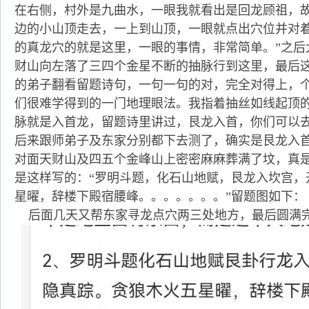
在右侧，村外是九曲水，一眼我就看出是回龙顾祖，
边的小山顶走去，一上到山顶，一眼就点出穴位并对着
的真龙穴的就是这里，一眼的事情，非常简单。”之后
财山向左落了三四个金星不断的抽脉行到这里，最后
的弟子翻看留题诗句，一句一句的对，完全对得上，
们很难学得到的一门地理眼法。我指着抽丝如线起顶的
脉就是入首龙，留题诗里讲过，艮龙入首，你们可以
后来跟师弟子及东家分别都下去测了，确实是艮龙入
对面天财山及四五个金峰山上密密麻麻葬满了坟，真
是这样写的：“罗明斗题，化石山地赋，艮龙入坎宫，
星曜，辞楼下殿宿腰峰。。。。。。。”留题图如下：
后面几天又帮东家寻龙点穴两三处地方，最后圆满