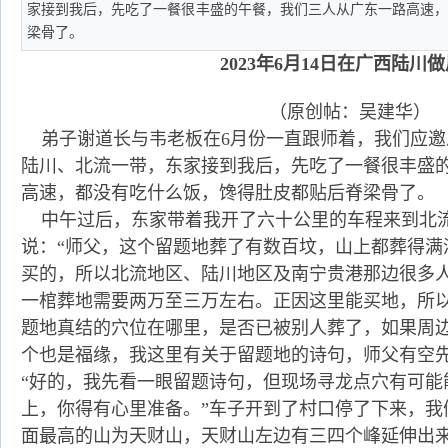
家接到我后，先吃了一餐很丰盛的午餐，我们三人从广东一路高速
梁骨了。
2023年6月14日在广西陆川
（原创帖：吴建华）
弟子谢道长与韦老板在6月份一直跟师着，我们应邀
陆川、北流一带，东家接到我后，先吃了一餐很丰盛
高速，都没有吃什么饭，馋得肚皮都贴后脊梁骨了。
中午过后，东家带着我开了六十公里的车程来到北
说：
“师父，这个留题地葬了有数百坟，山上都葬得满
买的，所以北流地区、陆川地区及南宁贵港那边很多
一棺葬地需要两万至三万左右。正因这里能买地，所
题地真结的穴位在哪里，是否已被别人葬了，如果周
个也是福缘，我这里有关于留题地的诗句，师父有空先
“好的，我先看一眼留题诗句，但现场寻龙点穴有可能
上，你得有心里准备。”车子开到了村口停了下来，我
面最高的山为天财山，天财山左边有三四个峰延伸出