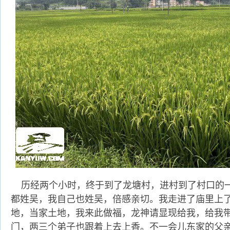
历经两个小时，终于到了龙塘村，进村到了村口的
都姓吴，我自己也姓吴，倍感亲切。我走进了庙里上了
地，当家土地，我来此做福，龙神请显现给我，给我带
门，两三个弟子也跟着上去上香。不一会儿东家的父