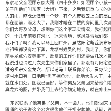
东家老父亲照顾东家大哥（四十多岁）如照顾个小孩
弟子叫他们叫东家（大姐）下来，之后我语重心长的对
大的雨，昨晚还做着一个梦，有个人带我去上面的高
都在面前，雨太大了，我刚才睡在二楼的房间里几次
你们大哥及父母，想到你们这个家现实情况，我打起
的，十几年前我在河北，冰天雪地，寒风暴雪我们都
我吓倒了吗？我可以马上回广州，虽然阳宅断验调布
老祖宗都没有地下葬，龙塘村姓吴的村，我走了，你
宗寻龙点穴安葬事宜，反复的工作你们还要做几次才
我说过也请过几次先生来你们家里了，都没有对阳宅
适的祖宗安金龙穴。所以请马上联系你弟弟，看你父
塘村水口有一口地叫“鱼筌捕鱼地”，此地大发人丁，
就在水口处，图我已画好，等你弟及父亲回来给他们
真龙穴的图，并带我们上去给你确定地方，就在伸出
东家联系了他弟弟了父亲，不一会儿，他们都回来
跟师的弟子说这个地方很像他们开祖安葬地。话间，