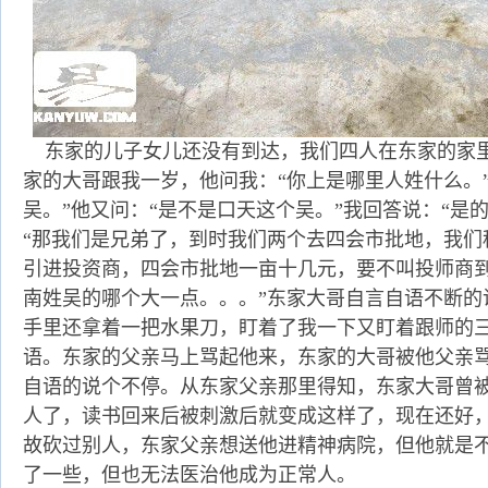
东家的儿子女儿还没有到达，我们四人在东家的家
家的大哥跟我一岁，他问我：“你上是哪里人姓什么。
吴。”他又问：“是不是口天这个吴。”我回答说：“是
“那我们是兄弟了，到时我们两个去四会市批地，我们
引进投资商，四会市批地一亩十几元，要不叫投师商
南姓吴的哪个大一点。。。”东家大哥自言自语不断的
手里还拿着一把水果刀，盯着了我一下又盯着跟师的
语。东家的父亲马上骂起他来，东家的大哥被他父亲
自语的说个不停。从东家父亲那里得知，东家大哥曾
人了，读书回来后被刺激后就变成这样了，现在还好
故砍过别人，东家父亲想送他进精神病院，但他就是
了一些，但也无法医治他成为正常人。