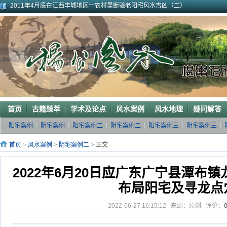
2011年5月初应福建晋江东家邀请堪察调整阳宅风水布局
2011年5月底应广西玉林地区东家邀请断验堪察阳宅风水
2011年应广西巴马东家邀请堪察断验阳宅风水吉凶
《葬 书》注 解
广西南宁地区一葬地水聚天心
广西巴马一龙穴形局
杨公风水--山形之贵人拱手
2010年9月在广西容县为李喜中的亲戚找到的龙穴图
2023年3月18日广东电白地区一眼相中“猛虎下山”形
2011年4月底在江西丰城地区一农村里断验老阳宅风水吉凶（二）
首页
古籍臻萃
学术及论点
风水案例
风水地理
疑问解答
阳宅案例
|
阴宅案例
|
阳宅案例二
|
阴宅案例二
|
阳宅案例三
|
阴宅案例三
|
首页
>
风水案例
>
阴宅案例二
> 正文
2022年6月20日应广东广宁县潭布
布局阳宅及寻龙点
2022-06-27 16:15:12 来源：原创 评论：