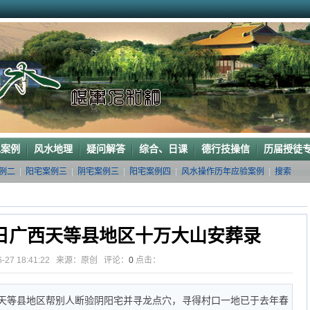
的龙穴图
下山”形
老阳宅风水吉凶（二）
阳宅风水布局
堪察阳宅风水
水吉凶
水案例
风水地理
疑问解答
综合、日课
德行技操信
历届授徒
例二
|
阳宅案例三
|
阴宅案例三
|
阳宅案例四
|
风水操作历年应验案例
|
搜索
26日广西天等县地区十万大山安葬录
06-27 18:41:22 来源：原创 评论：
0
点击：
广西天等县地区帮别人断验阴阳宅并寻龙点穴，寻得村口一地已于去年春