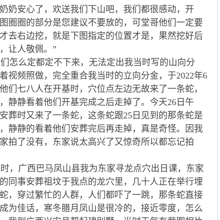
奶奶安心了，欢送我们下山吧，我们都很感动，开
图圈圈的部分是您建议不要放的，可堂哥他们一定要
才去右边挖，就是下图指定的位置才是，果然挖好后
，让人敬佩。”
们怎么定都定不下来，无法定出我当时写的山向分
着视频照做，完全重合我当时的立向分金，于2022年6
5日他们七八人在开基时，穴位点左边无故来了一条蛇，
，静静看着他们开基完成之后走掉了。今天26日午
安葬时又来了一条蛇，这条蛇跟25日见到的那条蛇是
，静静的看着他们安葬完后再走掉，真是奇怪。因我
家拍了没有，东家说太高兴了又惊奇所以都忘记拍
冬时，广西巴马凤山县我为东家寻龙点穴出日课，东家
的同事安葬祖坟于我点的龙穴里，几十人正在举行埋
蛇，穿过繁忙的人群，人们都吓了一跳，那条蛇直接
成为佳话，寒冬腊月凤山是很冷的，接近零度，怎么