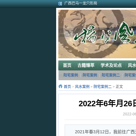
广西巴马一龙穴形局
杨公风水--山形之贵人拱手
2010年9月在广西容县为李喜中的亲戚找到
2023年3月18日广东电白地区一眼相中“猛虎
2011年4月底在江西丰城地区一农村里断验
2011年5月初应福建晋江东家邀请堪察调整
2011年5月底应广西玉林地区东家邀请断验
2011年应广西巴马东家邀请堪察断验阳宅风
《葬 书》注 解
广西南宁地区一葬地水聚天心
首页
古籍臻萃
学术及论点
风
阳宅案例
|
阴宅案例
|
阳宅案例二
|
阴宅案
首页
>
风水案例
>
阴宅案例二
> 正文
2022年6年月
2022-
2021年春3月12日，我前往