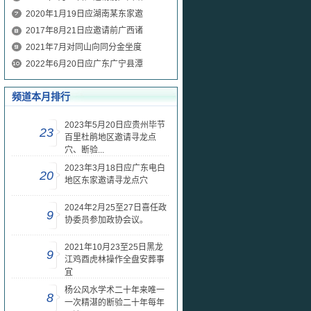
2020年1月19日应湖南某东家邀
2017年8月21日应邀请前广西诸
2021年7月对同山向同分金坐度
2022年6月20日应广东广宁县潭
频道本月排行
2023年5月20日应贵州毕节
23
百里杜鹃地区邀请寻龙点
穴、断验...
2023年3月18日应广东电白
20
地区东家邀请寻龙点穴
2024年2月25至27日喜任政
9
协委员参加政协会议。
2021年10月23至25日黑龙
9
江鸡酉虎林操作全盘安葬事
宜
杨公风水学术二十年来唯一
8
一次精湛的断验二十年每年