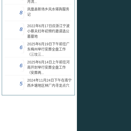
月流...
凤凰县新场乡风水堪舆服务
8
记
2022年6月17日应浙江宁波
8
小蔡夫妇年初预约邀请选公
墓墓地
2025年6月19日下午前往广
6
东梅州举行安葬全盘工作
（三坟三...
2025年6月14日上午前往河
6
南开封举行安葬全盘工作
（安葬两...
2024年11月24日下午在南宁
5
西乡塘地区林厂内寻龙点穴