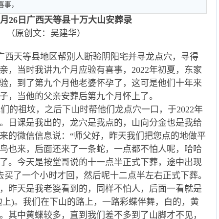
喜事，
6年月26日广西天等县十万大山安葬录
（原创文：吴建华）
前往广西天等县地区帮别人断验阴阳宅并寻龙点穴，寻得
亲，当时我讲九个月应验有喜事，2022年初夏，东家
验，到了第九个月他老婆怀孕了，这可是他们十年来
子，当他的父亲安葬后第九个月怀上了。
的祖坟，之后下山时帮他们龙点穴一口，于2022年
安葬。日课是我出的，龙穴是我点的，山向分金也是我给
来的微信信息说：“师父好，昨天我们把您点的地做平
鸟也来，后面还来了一条蛇，一点都不怕人呢，哈哈
了。今天是按堂哥说的十一点半正式下葬，途中出现
去买了一个小时才回，然后呢十二点半左右正式下葬。
，昨天是我老婆看到的，同样不怕人，后面一看就是
边上)。我们在下山的路上，一路彩蝶伴舞，白的，黄
。其中黄蝶较多，直到我们差不多到了山脚才不见，