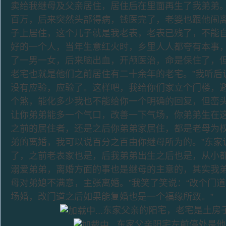
卖给我继母及父亲居住，居住后在里面再生了我弟弟
百万，后来突然头部得病，钱医完了，老婆也跟他闹
子上居住，这个儿子就是我老表，老表已残了，不能
好的一个人，当年生意红火时，乡里人人都夸有本事
了一男一女，后来脑出血，开颅医治，命是保住了，
老宅也就是他们之前居住有二十余年的老宅。”我听后
没有应验，应验了。这样吧，我给你们家立个门楼，
个煞，能化多少我也不能给你一个明确的回复，但峦
让你弟弟能多一个气口，改善一下气场，你弟弟生在
之前的居住者，还是之后你弟弟家居住，都是老母为
弟的离婚，我可以说百分之百由你继母所为的。”东家
了，之前老表家也是，后我弟弟出生之后也是，从小
溺爱弟弟，离婚方面的事也是继母的主意的，其实我
母对弟媳不满意，主张离婚。”我笑了笑说：“改个门
场婚，改门道之后如果能复婚也是一个福缘所致。”
东家父亲的阳宅，老宅是土房
东家父亲阳宅左前停处是他