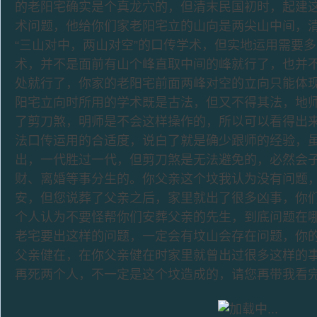
的老阳宅确实是个真龙穴的，但清末民国初时，起建
术问题，他给你们家老阳宅立的山向是两尖山中间，
“三山对中，两山对空”的口传学术，但实地运用需要
术，并不是面前有山个峰直取中间的峰就行了，也并
处就行了，你家的老阳宅前面两峰对空的立向只能体
阳宅立向时所用的学术既是古法，但又不得其法，地
了剪刀煞，明师是不会这样操作的，所以可以看得出
法口传运用的合适度，说白了就是确少跟师的经验，
出，一代胜过一代，但剪刀煞是无法避免的，必然会
财、离婚等事分生的。你父亲这个坟我认为没有问题
安，但您说葬了父亲之后，家里就出了很多凶事，你
个人认为不要怪帮你们安葬父亲的先生，到底问题在
老宅要出这样的问题，一定会有坟山会存在问题，你
父亲健在，在你父亲健在时家里就曾出过很多这样的
再死两个人，不一定是这个坟造成的，请您再带我看完