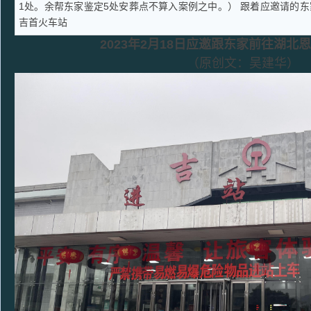
1处。余帮东家鉴定5处安葬点不算入案例之中。） 跟着应邀请的
吉首火车站
2023年2月18日
应邀跟东家前往
湖北恩
（原创文：吴建华）