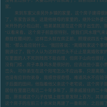
没有生过孩子，夫妻志向不合就离了，目前他四十四
家。
来到东家父亲另外乡镇的家里，这个房子建得很好
了，东家告诉我，这是他继母的家里的，继外公外婆
米开外的小包山前，他弟弟就是在这个房子出生的，
“以看来看，这个房子前面很特别，按我们风水理气来
悬挂在腰间的，这样峦头就在房正前，照理说四五十年
我：“那么会应验什么。”我回答说：“离婚败家这个事
我讲过了，我个人认为这样的峦头不止止是离婚败家
在里面的人不死则残而不能自理，但房子山向也很好
没有门楼，房子本身风水是很好的，应该应些小富小
峦头，可你弟生在这个阳宅怎么不应凶事，只是离婚
也没有应到你弟身，我感觉很奇怪，难道风水不应验于
子后面的田间，他指着他父亲这个老宅说，这个房子
居住在里面已有近二十年多年了，原亲戚居住的二十
面，原亲戚这个儿子在镇上做生意发财上百万，其亲
这个房子的左前三十余米处再建了一重新房，之后搬