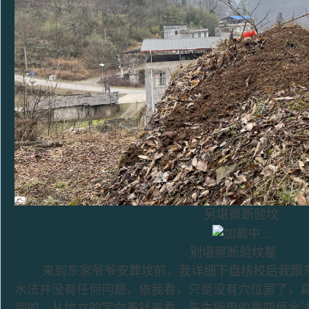
另堪察断验坟
别堪察断验坟墓
来到东家爷爷安葬坟前，我详细下盘核校后我跟东
水法并没有任何问题，依我看，只是没有穴位罢了，
到的，从坟立的字向兼针来看，先生所用的是四局水