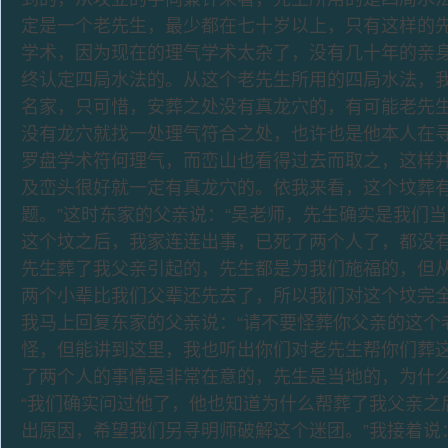
定是一个老先生，最少都在七十岁以上，只有这样的
学术，因为现在的理气学术太杂了，没有几十年的亲
终认定四局水法的。从这个老先生所用的四局水法，
名家，只可惜，安葬之处没有真龙穴的，有可能老先
没有龙穴就找一处理气符合之处，也许也是他本人在
罗盘学术符何理气，而峦山也看得过去而取之，这样
及峦头很好就一定有真龙穴的。依我来看，这个坟葬
题。”这时东家的父亲说：“吴老师，先生确实是我们
这个坟之后，我家连连出事，已死了两个人了，都没
先生葬了我父亲引起的，先生都是为我们施福的，但
两个小辈比我们父辈还先去了，所以我们对这个坟完全
我马上回复东家的父亲说：“请不要怪葬你父亲的这个
怪，但能讲到这里，我也听出你们对老先生帮你们葬
了两个人的事情是非常在意的，先生是当地的，为什么
“我们确实问过他了，他也知道为什么帮葬了我父亲之
出原因，希望我们另寻明师破解这个迷团。”我接着说