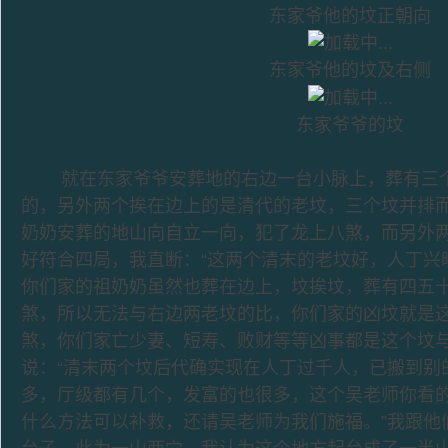
东家爷他的坟正朝向
东家爷他的坟及右侧
东家爷爷的坟
就在东家爷爷安葬地的右边一台小脉上，葬有三个
的，另外两个挨在边上的是清代的老坟，三个坟并排
奶奶安葬的地山向自立一向，犯了龙上八煞，而另外
好符合四局，我直断：“这两个清末的老坟好，人丁兴
你们家的祖奶奶虽然也葬在边上，坟挨坟，葬有四五
煞，所以无法与右边两老坟的比，你们家的凶坟就是
煞，你们家亡少妻、短寿、败财等等凶事都是这个坟与
说：“清末两个坟后代确实现在人丁过千人，已搬到别
多，厅级都有几个，发富的也很多，这个吴老师你看
什么方法可以补救，还请吴老师为我们施福。”我跟他