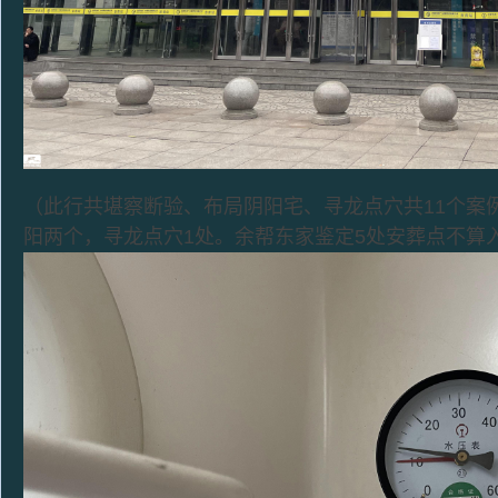
（此行共堪察断验、布局阴阳宅、寻龙点穴共11个案
阳两个，寻龙点穴1处。余帮东家鉴定5处安葬点不算