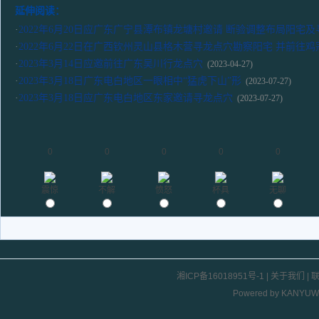
延伸阅读：
·
2022年6月20日应广东广宁县潭布镇龙塘村邀请 断验调整布局阳宅
·
2022年6月22日在广西钦州灵山县格木营寻龙点穴勘察阳宅 并前往
·
2023年3月14日应邀前往广东吴川行龙点穴
(2023-04-27)
·
2023年3月18日广东电白地区一眼相中“猛虎下山”形
(2023-07-27)
·
2023年3月18日应广东电白地区东家邀请寻龙点穴
(2023-07-27)
0
0
0
0
0
震惊
不解
愤怒
杯具
无聊
湘ICP备16018951号-1
|
关于我们
|
Powered by
KANYUW