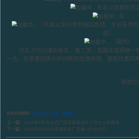
东家父亲家阳宅
右
（东家父亲阳宅为粉红色顶，左前灰顶为
房）
（屋内）
巴东之行已接近尾生，第二天，我跟东家同坐一辆
一方，东家要回贵州开创新的旅游市场，我前往黄冈
咨询交流
相关热词搜索：
杨公风水，风水，杨救贫
上一篇：
2022年6年月26日广西天等县地区十万大山安葬录
下一篇：
2023年3月14日应邀前往广东吴川行龙点穴