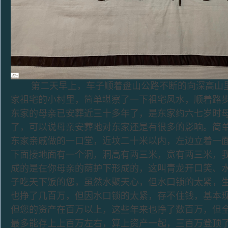
第二天早上，车子顺着盘山公路不断的向深高山里
家祖宅的小村里，简单堪察了一下祖宅风水，顺着路
东家的母亲已安葬近三十多年了，是东家约六七岁时
了，可以说母亲安葬地对东家还是有很多的影响。简
东家亲戚做的一口堂，近坟二十米以内，左边立着一
下面接地面有一个洞，洞高有两三米，宽有两三米，我
成的是在你母亲的荫护下形成的，这叫青龙开口笑、
子吃天下饭的您，虽然水聚天心，但水口锁的太紧，
也挣了几百万，但因水口锁的太紧，存不住钱，基本
但您的资产在百万以上，这些年来也挣了数百万，但
最多能存上上百万左右，算上资产一起，三百万登顶