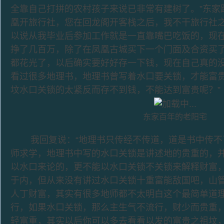
全靠自己打拼的农村孩子来说已非常有建树了。”东家
凰开旅行社，您在回龙阁开客栈之后，我不干旅行社
以说从我毕业后参加工作就是一直靠嘴巴吃饭的，现
挣了几百万，除了在凤凰古城买下一个门面及合资买
都花光了，以后确实要好好存一下钱，现在自己真的
看过很多地理书，地理书曾写着水口要关锁，才能富
坟水口关锁的太紧反而存不到钱，不能达到富贵呢？
东家百年的老阳宅
我回复说：“地理书只传经不传道，道是书中传不
师求学，地理书中写的水口关锁是讲述地的贵重的，
以水口来论的，更不能以水口关锁不关锁来解释财富
于内，但从来没有讲过水口关锁十重富能敌国吧，山
人丁财富，其实有很多地师都不太明白这个最简单道
行，如果水口关锁，那么主生气不流行，财少而贵重
轻富重，其实以后你可以多去看看以发的富贵之祖坟