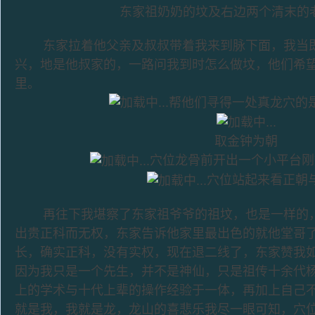
东家祖奶奶的坟及右边两个清末的
东家拉着他父亲及叔叔带着我来到脉下面，我当即
兴，地是他叔家的，一路问我到时怎么做坟，他们希
里。
帮他们寻得一处真龙穴的
取金钟为朝
穴位龙骨前开出一个小平台刚
穴位站起来看正朝
再往下我堪察了东家祖爷爷的祖坟，也是一样的，
出贵正科而无权，东家告诉他家里最出色的就他堂哥
长，确实正科，没有实权，现在退二线了，东家赞我
因为我只是一个先生，并不是神仙，只是祖传十余代
上的学术与十代上辈的操作经验于一体，再加上自己
就是我，我就是龙，龙山的喜悲乐我尽一眼可知，穴