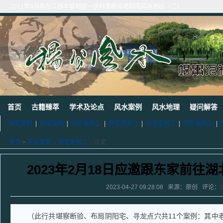
2011年4月底在江西丰城地区一农村里断验老阳宅风水吉凶（二）
2011年5月初应福建晋江东家邀请堪察调整阳宅风水布局
2011年5月底应广西玉林地区东家邀请断验堪察阳宅风水
2011年应广西巴马东家邀请堪察断验阳宅风水吉凶
《葬 书》注 解
广西南宁地区一葬地水聚天心
广西巴马一龙穴形局
杨公风水--山形之贵人拱手
2010年9月在广西容县为李喜中的亲戚找到的龙穴图
2023年3月18日广东电白地区一眼相中“猛虎下山”形
首页
古籍臻萃
学术及论点
风水案例
风水地理
疑问解答
阳宅案例
|
阴宅案例
|
阳宅案例二
|
阴宅案例二
|
阳宅案例三
|
阴宅案例三
|
首页
>
风水案例
>
阴宅案例二
> 正文
2023年2月18日应邀跟东家前往
2023-04-27 09:28:08 来源：原创 评论：
（此行共堪察断验、布局阴阳宅、寻龙点穴共11个案例：其中