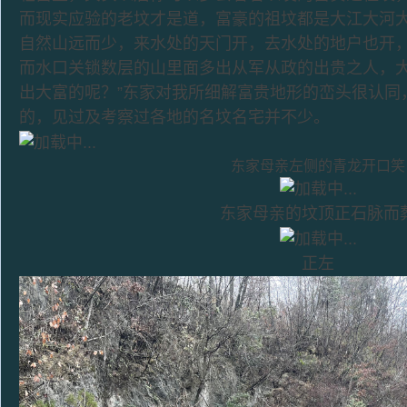
而现实应验的老坟才是道，富豪的祖坟都是大江大河
自然山远而少，来水处的天门开，去水处的地户也开
而水口关锁数层的山里面多出从军从政的出贵之人，
出大富的呢？”东家对我所细解富贵地形的峦头很认同
的，见过及考察过各地的名坟名宅并不少。
东家母亲左侧的青龙开口笑
东家母亲的坟顶正石脉而
正左