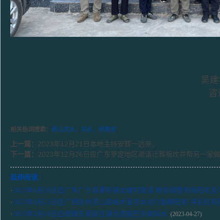
吴建
咨
相关热词搜索：
杨公风水，风水，杨救贫
上一篇：
2023年12月21日本地主持安葬一远亲。
下一篇：
2023年12月26日应广东罗定地区邀请迁葬祖坟并帮另一家
延伸阅读：
·
2022年6月20日应广东广宁县潭布镇龙塘村邀请 断验调整布局阳宅
·
2022年6月22日在广西钦州灵山县格木营寻龙点穴勘察阳宅 并前往
·
2023年2月18日应邀跟东家前往湖北恩施巴东做风水
(2023-04-27)