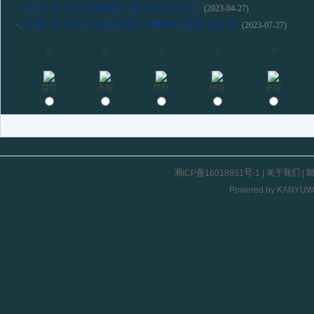
·
2023年3月14日应邀前往广东吴川行龙点穴
(2023-04-27)
·
2023年3月18日广东电白地区一眼相中“猛虎下山”形
(2023-07-27)
0
0
0
0
0
震惊
不解
愤怒
杯具
无聊
湘ICP备16018951号-1
|
关于我们
|
Powered by
KANYUW