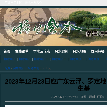
广西南宁地区一葬地水聚天心
广西巴马一龙穴形局
杨公风水--山形之贵人拱手
2010年9月在广西容县为李喜中的亲戚找到的龙穴图
2023年3月18日广东电白地区一眼相中“猛虎下山”形
2011年4月底在江西丰城地区一农村里断验老阳宅风水吉凶（二）
2011年5月初应福建晋江东家邀请堪察调整阳宅风水布局
2011年5月底应广西玉林地区东家邀请断验堪察阳宅风水
2011年应广西巴马东家邀请堪察断验阳宅风水吉凶
《葬 书》注 解
首页
古籍臻萃
学术及论点
风水案例
风水地理
疑问解答
阳宅案例
|
阴宅案例
|
阳宅案例二
|
阴宅案例二
|
阳宅案例三
|
阴宅案例三
|
首页
>
风水案例
>
阴宅案例二
> 正文
2023年12月23日应广东云浮、罗
生基
2024-06-12 16:06:44 来源：原创 评论：