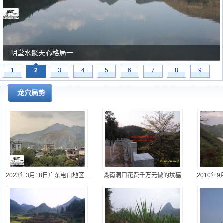
明堂水聚天心格局一
2010年9月在广西容县为李喜中的亲戚找到的龙穴图
1
2
3
4
5
6
7
8
9
杨公风水--山形之贵人拱手
龙穴局势
记2011后我家里其中一祖坟插枝复活风水格局
记2008年天生一穴自然成，乱世军阀，平世将
＂伸手摸得案,金钱万担贯＂
2011年10月底在广西柳州柳城县为东家寻龙点穴形局
贵州一些地区峦头欣赏
2023年3月18日广东电白地区...
湖南洞口花费千万元做的坟墓
2010年