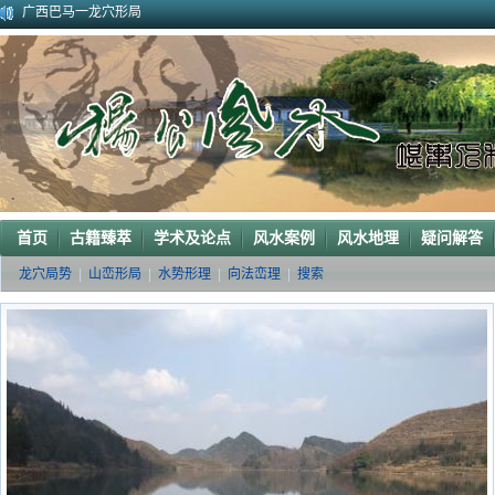
广西巴马一龙穴形局
杨公风水--山形之贵人拱手
2010年9月在广西容县为李喜中的亲戚找到的龙穴图
2023年3月18日广东电白地区一眼相中“猛虎下山”形
2011年4月底在江西丰城地区一农村里断验老阳宅风水吉凶（二）
2011年5月初应福建晋江东家邀请堪察调整阳宅风水布局
2011年5月底应广西玉林地区东家邀请断验堪察阳宅风水
2011年应广西巴马东家邀请堪察断验阳宅风水吉凶
《葬 书》注 解
广西南宁地区一葬地水聚天心
首页
古籍臻萃
学术及论点
风水案例
风水地理
疑问解答
龙穴局势
|
山峦形局
|
水势形理
|
向法峦理
|
搜索