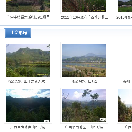
＂伸手摸得案,金钱万担贯＂
2011年10月底在广西柳州柳...
2010年
山峦形局
杨公风水--山形之贵人拱手
杨公风水--山形1
贵州
广西百合水库山峦形局
广西平南地区一山峦形局
广西