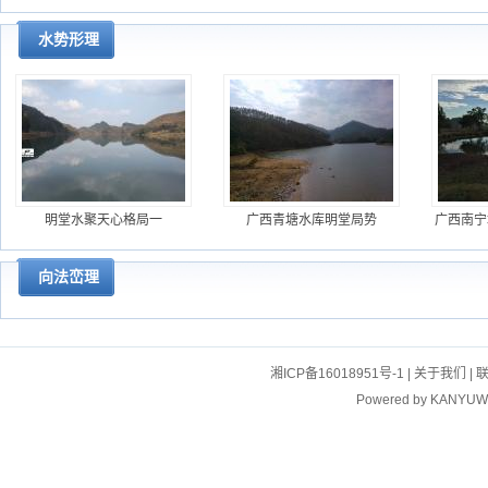
水势形理
明堂水聚天心格局一
广西青塘水库明堂局势
广西南宁
向法峦理
湘ICP备16018951号-1
|
关于我们
|
Powered by
KANYUW