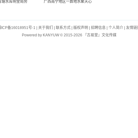
青塘水库明堂局势
广西南宁地区一葬地水聚天心
ICP备16018951号-1
|
关于我们
|
联系方式
|
版权声明
|
招聘信息
|
个人简介
|
友情链
Powered by
KANYUW
© 2015-2026 『古易堂』文化传媒