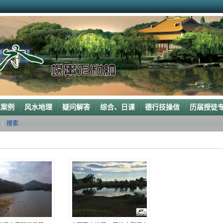
的龙穴图
下山”形
老阳宅风水吉凶（二）
阳宅风水布局
堪察阳宅风水
水吉凶
水案例
风水地理
疑问解答
综合、日课
德行技操信
历届授徒
|
搜索