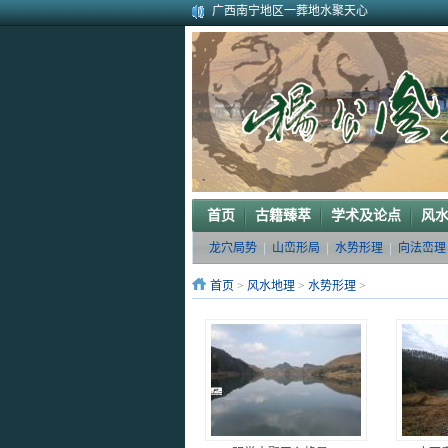
广西南宁地区一葬地水聚天心
广西巴马一龙穴形局
杨公风水--山形之贵人拱手
2010年9月在广西容县为李喜中的亲戚找到
2023年3月18日广东电白地区一眼相中“猛虎
2011年4月底在江西丰城地区一农村里断验
2011年5月初应福建晋江东家邀请堪察调整
2011年5月底应广西玉林地区东家邀请断验
2011年应广西巴马东家邀请堪察断验阳宅风
《葬 书》注 解
首页
古籍臻萃
学术及论点
风
龙穴局势
|
山峦形局
|
水势形理
|
向法峦理
首页
>
风水地理
>
水势形理
>