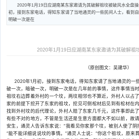
2020年1月19日应湖南某东家邀请为其破解祖坟被破风水全盘操
初，接到东家电话，得知东家请了当地通灵的一些民间人士，看到
明破一次是在
2020年1月19日应湖南某东家邀请为其破解
（原创图文：吴建华）
2020年1月初，接到东家电话，得知东家请了当地通灵的一
破一次，暗破一次，明破一次是在几年前的事情，这件事情当
祖坟右边葬着外村的一个坟，两坟相邻也不算近，外村人以占
家的前提下挖开了东家的祖坟，挖见可侧棺材后见到有棺材在
找到外村坟的后代理论，外村人赔了东家几千元，这件事即此
有些不对的地方，不管是生活还是生意方面都大不如以前，故
安生，通灵人告诉东家说：“我看见你家那个坟，被别人使了阴
“能不能详细说说坟的事情。”通灵人士说：“你这个祖坟，原来