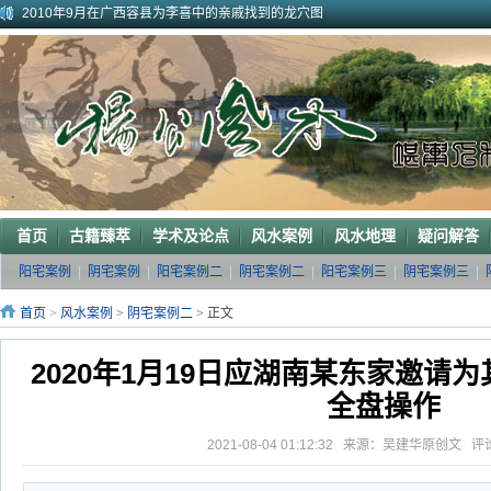
2010年9月在广西容县为李喜中的亲戚找到的龙穴图
2023年3月18日广东电白地区一眼相中“猛虎下山”形
2011年4月底在江西丰城地区一农村里断验老阳宅风水吉凶（二）
2011年5月初应福建晋江东家邀请堪察调整阳宅风水布局
2011年5月底应广西玉林地区东家邀请断验堪察阳宅风水
2011年应广西巴马东家邀请堪察断验阳宅风水吉凶
《葬 书》注 解
广西南宁地区一葬地水聚天心
广西巴马一龙穴形局
杨公风水--山形之贵人拱手
首页
古籍臻萃
学术及论点
风水案例
风水地理
疑问解答
阳宅案例
|
阴宅案例
|
阳宅案例二
|
阴宅案例二
|
阳宅案例三
|
阴宅案例三
|
首页
>
风水案例
>
阴宅案例二
> 正文
2020年1月19日应湖南某东家邀请
全盘操作
2021-08-04 01:12:32 来源：吴建华原创文 