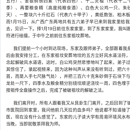
五行）、金银铜铁四素（代表四色）、十二灵植（代表十二
季）、再要粮食精（高度纯粮食酒）、白色大公鸡一只、朱
天）、一整块六十斤红石（代表六十甲子），黄纸数张、柏木
而1月15日，从广西广东两地共有五六弟子早已来到我家里给
去，见识一下。择1月19日前往东家家里，到了东家家里，我叫
符进行绘描，于中午之前前往东家祖坟葬地。
我们提前一个小时到达现场，东家及跟师弟子，全部跟着我身
后由我安排分工，在东家祖坟安葬地坟的五方立好风水道法符
念起解破风水道语，这时，白公鸡突然悲惨地叫了起来，弟子
其惊住了，录起视频来，因为这种叫声从来没有听到过，把六
首，而是入手七尺脉气处），并把三百六十克朱砂倒于石块下
龙处一尺下，四季水及粮食精分别绕坟顺逆浇坟一周，四色埋
按祖传全盘操作之后，完成了被破祖坟的解破之法。
我们离开时，所有人跟着我又从艮卦生门离开，之后回到了镇
市医院回到家里，我问他前几天拉的血多吗？他说都不知道接
医，现在没有什么感觉了。东家的儿子读大学有周易环境风水
当晚，当即就敬茶拜我为师。