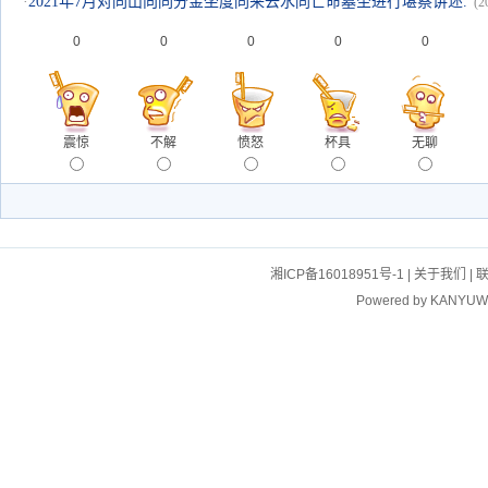
·
2021年7月对同山向同分金坐度同来去水同亡命墓茔进行堪察讲述.
(2
0
0
0
0
0
震惊
不解
愤怒
杯具
无聊
湘ICP备16018951号-1
|
关于我们
|
Powered by
KANYUW