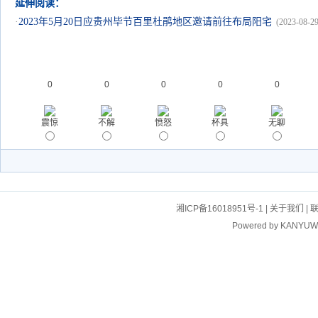
延伸阅读：
·
2023年5月20日应贵州毕节百里杜鹃地区邀请前往布局阳宅
(2023-08-29
0
0
0
0
0
震惊
不解
愤怒
杯具
无聊
湘ICP备16018951号-1
|
关于我们
|
Powered by
KANYUW