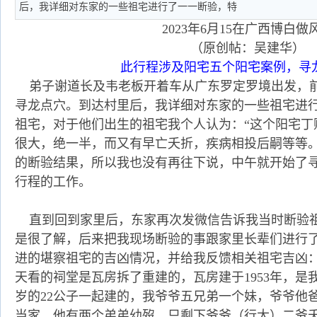
后，我详细对东家的一些祖宅进行了一一断验，特
2023年6月15在广西博白做
（原创帖：吴建华）
此行程涉及阳宅五个阳宅案例，寻
弟子谢道长及韦老板开着车从广东罗定罗境出发，
寻龙点穴。到达村里后，我详细对东家的一些祖宅进
祖宅，对于他们出生的祖宅我个人认为：“这个阳宅丁
很大，绝一半，而又有早亡夭折，疾病相投后嗣等等。
的断验结果，所以我也没有再往下说，中午就开始了寻
行程的工作。
直到回到家里后，东家再次发微信告诉我当时断验
是很了解，后来把我现场断验的事跟家里长辈们进行
进的堪察祖宅的吉凶情况，并给我反馈相关祖宅吉凶：
天看的祠堂是瓦房拆了重建的，瓦房建于1953年，是
岁的22公子一起建的，我爷爷五兄弟一个妹，爷爷他
当家，他有两个弟弟幼歿，只剩下爷爷（行大）二爷