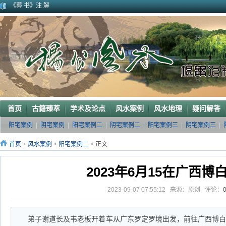
广西南宁地区一葬地水聚天心
广西巴马一龙穴形局
杨公风水--山形之贵人拱手
2010年9月在广西容县为李喜中的亲戚找到的龙穴图
2023年3月18日广东电白地区一眼相中“猛虎下山”形
2011年4月底在江西丰城地区一农村里断验老阳宅风水吉凶（二）
2011年5月初应福建晋江东家邀请堪察调整阳宅风水布局
2011年5月底应广西玉林地区东家邀请断验堪察阳宅风水
2011年应广西巴马东家邀请堪察断验阳宅风水吉凶
《葬 书》注 解
首页
古籍臻萃
学术及论点
风水案例
风水地理
疑问解答
阳宅案例
|
阴宅案例
|
阳宅案例二
|
阴宅案例二
|
阳宅案例三
|
阴宅案例三
|
首页
>
风水案例
>
阳宅案例二
> 正文
2023年6月15在广西博
2023-09-07 07:55:12 来源：原创 评论：
弟子谢道长及韦老板开着车从广东罗定罗境出发，前往广西博