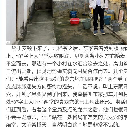
终于安顿下来了，几杯茶之后，东家带着我到楼顶
上，“8”字上大平堂尽收眼底，见到两条小河左右随着
平堂而去，那边有一个小村在水汇合流去之处，高山
口流出之处，但见地势确实斜向村尾合流而去。几个
们：“能看得出这里最好的龙穴地在哪里吗？”两个弟
支支脉脉迷失方向感纷纷摇头。二话不说，叫上东家
穴，开到了尽头又倒了回来，我直接叫东家把车开到
处“8”字上大下小两堂的真龙穴的马上现出原形。电
们赶到后，看着这个堂局及点的龙穴之后，他们也很
不会寻龙点穴，但当站在一处格局非常美的真龙穴的
绕堂，文笔架插天，自然明白这个地是非常不错的。