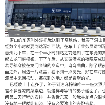
潜山的东家叫外甥把我送到了高铁站，我买了潜山
经数个小时就要到达深圳西站，在车上听乘务员讲到
惠州北下车，在一个半小时到站之前通知了在东莞的
起去龙门麻榨镇。下了车后，从安微清凉的夜晚变成
着导航穿梭在龙门乡镇的乡道中，弯弯曲曲，除了眼
面之外，周边一片漆黑，看不到一点亮光，好在车灯
漆黑中来回摆动，每摆到的地方都是希望的光。
已经晚上十点多了，终于到达麻榨镇唯一一座大酒
差不多要凉的菜桌边，就这样与等待的弟子碰面了，
问第二天行程的安排，并告诉东家一般我寻龙点穴很
没有地一眼就能知晓，没有必要遍山的去跑去爬。