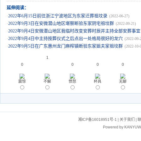
延伸阅读：
·
2022年6月15日前往浙江宁波地区为东家迁葬祖坟录
(2022-06-27)
·
2022年9月3日在安微潜山地区堪察断验东家阴宅祖坟群
(2022-09-21)
·
2022年9月4日安微潜山地区我临时改变安葬时辰并主持全部安葬事宜
·
2022年9月4日中主持按葬仪式之后点出一处格局很好的龙穴
(2022-09-
·
2022年9月5日在广东惠州龙门麻榨镇断验东家姐夫家祖坟群
(2022-10-
1
0
0
0
0
震惊
不解
愤怒
杯具
无聊
湘ICP备16018951号-1
|
关于我们
|
Powered by
KANYUW