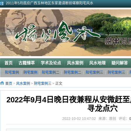
2011年5月底应广西玉林地区东家邀请断验堪察阳宅风水
2011年应广西巴马东家邀请堪察断验阳宅风水吉凶
《葬 书》注 解
广西南宁地区一葬地水聚天心
广西巴马一龙穴形局
杨公风水--山形之贵人拱手
2010年9月在广西容县为李喜中的亲戚找到的龙穴图
2023年3月18日广东电白地区一眼相中“猛虎下山”形
2011年4月底在江西丰城地区一农村里断验老阳宅风水吉凶（二）
2011年5月初应福建晋江东家邀请堪察调整阳宅风水布局
首页
古籍臻萃
学术及论点
风水案例
风水地理
疑问解答
阳宅案例
|
阴宅案例
|
阳宅案例二
|
阴宅案例二
|
阳宅案例三
|
阴宅案例三
|
首页
>
风水案例
>
阴宅案例三
> 正文
2022年9月4日晚日夜兼程从安微赶
寻龙点穴
2022-10-02 10:47:02 来源：原创 评论：