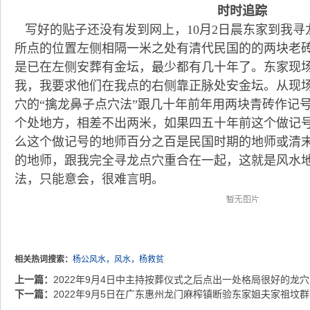
时时追踪
写好的贴子还没有发到网上，10月2日晨东家到我寻
所点的位置左侧相隔一米之处有清代民国的的两块老
是已在左侧安葬有金坛，最少都有几十年了。东家现
我，我要求他们在我点的右侧靠正脉处安金坛。从现
穴的“擒龙鼻子点穴法”跟几十年前年用两块青砖作记
个处地方，相差不出两米，如果四五十年前这个做记
么这个做记号的地师百分之百是民国时期的地师或清
的地师，跟我完全寻龙点穴重合在一起，这就是风水
法，只能意会，很难言明。
相关热词搜索：
杨公风水，风水，杨救贫
上一篇：
2022年9月4日中主持按葬仪式之后点出一处格局很好的龙穴
下一篇：
2022年9月5日在广东惠州龙门麻榨镇断验东家姐夫家祖坟群