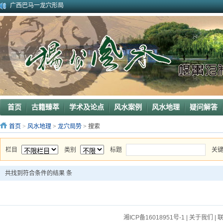
广西巴马一龙穴形局
杨公风水--山形之贵人拱手
2010年9月在广西容县为李喜中的亲戚找到的龙穴图
2023年3月18日广东电白地区一眼相中“猛虎下山”形
2011年4月底在江西丰城地区一农村里断验老阳宅风水吉凶（二）
2011年5月初应福建晋江东家邀请堪察调整阳宅风水布局
2011年5月底应广西玉林地区东家邀请断验堪察阳宅风水
2011年应广西巴马东家邀请堪察断验阳宅风水吉凶
《葬 书》注 解
广西南宁地区一葬地水聚天心
首页
古籍臻萃
学术及论点
风水案例
风水地理
疑问解答
首页
>
风水地理
>
龙穴局势
> 搜索
栏目
类别
标题
关
共找到符合条件的结果
条
湘ICP备16018951号-1
|
关于我们
|