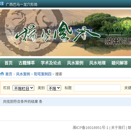
广西巴马一龙穴形局
杨公风水--山形之贵人拱手
2010年9月在广西容县为李喜中的亲戚找到的龙穴图
2023年3月18日广东电白地区一眼相中“猛虎下山”形
2011年4月底在江西丰城地区一农村里断验老阳宅风水吉凶（二）
2011年5月初应福建晋江东家邀请堪察调整阳宅风水布局
2011年5月底应广西玉林地区东家邀请断验堪察阳宅风水
2011年应广西巴马东家邀请堪察断验阳宅风水吉凶
《葬 书》注 解
广西南宁地区一葬地水聚天心
首页
古籍臻萃
学术及论点
风水案例
风水地理
疑问解答
首页
>
风水案例
>
阳宅案例四
> 搜索
栏目
类别
标题
关
共找到符合条件的结果
条
湘ICP备16018951号-1
|
关于我们
|