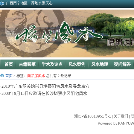
广西南宁地区一葬地水聚天心
广西巴马一龙穴形局
杨公风水--山形之贵人拱手
2010年9月在广西容县为李喜中的亲戚找到的龙穴图
2023年3月18日广东电白地区一眼相中“猛虎下山”形
2011年4月底在江西丰城地区一农村里断验老阳宅风水吉凶（二）
2011年5月初应福建晋江东家邀请堪察调整阳宅风水布局
2011年5月底应广西玉林地区东家邀请断验堪察阳宅风水
2011年应广西巴马东家邀请堪察断验阳宅风水吉凶
《葬 书》注 解
首页
古籍臻萃
学术及论点
风水案例
风水地理
疑问解答
首页
>
标签：
商品房风水
总共有 2 条记录
·
2010年广东韶关始兴县堪察阳宅风水及寻龙点穴
·
2008年9月13日应邀请在长沙堪察小区阳宅风水
湘ICP备16018951号-1
|
关于我们
|
Powered by
KANYUW